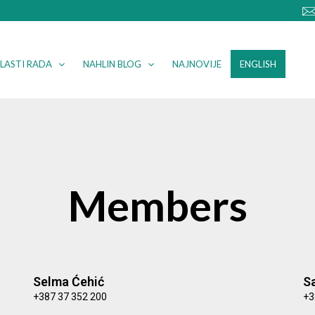
LASTI RADA
NAHLIN BLOG
NAJNOVIJE
ENGLISH
Members
Page
Page
Selma Ćehić
S
+387 37 352 200
+3