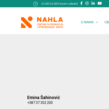
Skip
11.00-21.00 h (osim subote)
to
content
O NAMA
OB
Emina Šahinović
+387 37 352 200