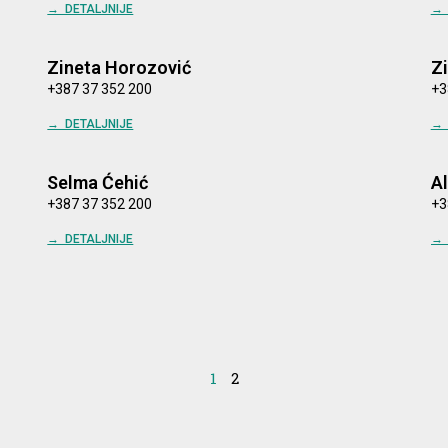
→ DETALJNIJE
→ 
Zineta Horozović
Z
+387 37 352 200
+3
→ DETALJNIJE
→ 
Selma Ćehić
A
+387 37 352 200
+3
→ DETALJNIJE
→ 
1
2