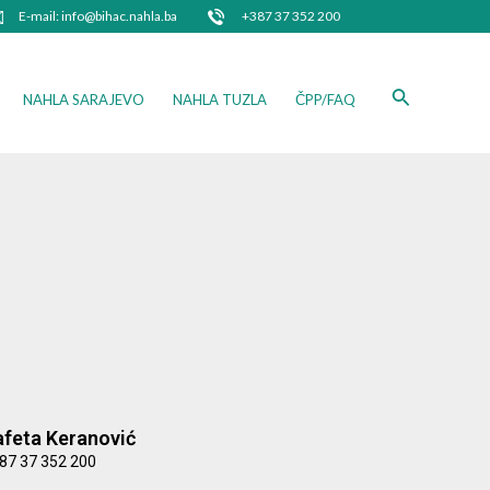
E-mail: info@bihac.nahla.ba
+387 37 352 200
Search
NAHLA SARAJEVO
NAHLA TUZLA
ČPP/FAQ
afeta Keranović
87 37 352 200