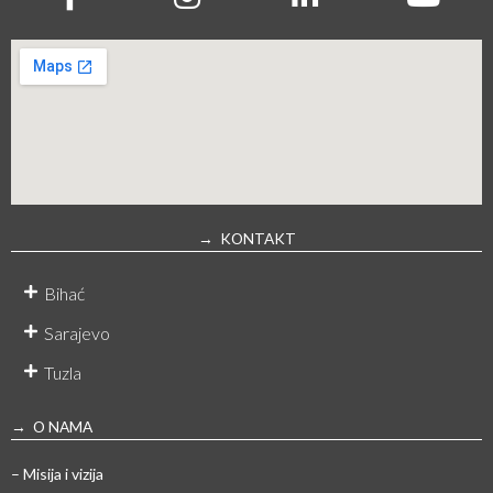
→ KONTAKT
Bihać
Sarajevo
Tuzla
→ O NAMA
– Misija i vizija