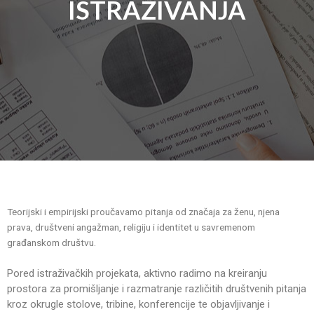
ISTRAŽIVANJA
Teorijski i empirijski proučavamo pitanja od značaja za ženu, njena
prava, društveni angažman, religiju i identitet u savremenom
građanskom društvu.
Pored istraživačkih projekata, aktivno radimo na kreiranju
prostora za promišljanje i razmatranje različitih društvenih pitanja
kroz okrugle stolove, tribine, konferencije te objavljivanje i