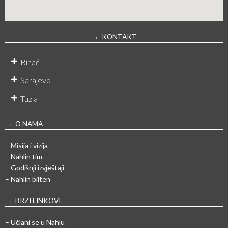
→ KONTAKT
Bihać
Sarajevo
Tuzla
→ O NAMA
– Misija i vizija
– Nahlin tim
– Godišnji izvještaji
– Nahlin bilten
→ BRZI LINKOVI
– Učlani se u Nahlu