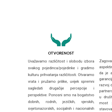
OTVORENOST
Zagova
Uvažavamo različitost i slobodu izbora
aspekt
svakog pojedinca/pojedinke i gradimo
da je a
kulturu prihvatanja različitosti. Otvaramo
garanci
vrata i pružamo prilike, uvijek spremni
razvoj 
sagledati drugačije percepcije i
partner
perspektive. Ponosni smo na bogatstvo
u društ
dobnih, rodnih, jezičkih, vjerskih,
most z
svjetonazorskih, socijalnih i nacionalnih
stavova