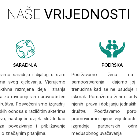
NAŠE
VRIJEDNOSTI
SARADNJA
PODRŠKA
ramo saradnju i dijalog u svim
Podržavamo ženu na
ima svog djelovanja. Vjerujemo
samoostvarenja i dajemo joj 
ktivna razmjena ideja i znanja
trenucima kad se ne usuđuje n
ja za ravnomjeran i uravnotežen
iskorak. Pomažemo ženi u ostv
društva. Posvećeni smo izgradnji
njenih prava i dobijanju jednakih
skih odnosa s različitim akterima
društvu. Podržavamo poro
vu, nastojeći uvijek služiti kao
promoviramo njene vrijednosti
a povezivanje i približavanje
izgradnje partnerskih od
 o značajnim pitanjima.
međusobnog uvažavanja.