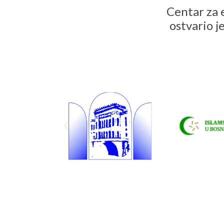
Centar za e
ostvario j
P
r
e
v
i
o
u
s