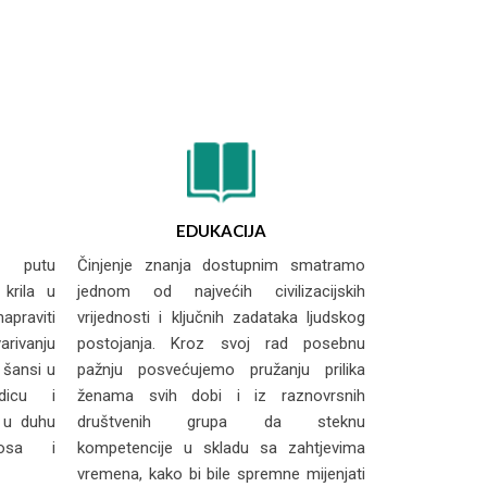
EDUKACIJA
 putu
Činjenje znanja dostupnim smatramo
krila u
jednom od najvećih civilizacijskih
apraviti
vrijednosti i ključnih zadataka ljudskog
arivanju
postojanja. Kroz svoj rad posebnu
 šansi u
pažnju posvećujemo pružanju prilika
dicu i
ženama svih dobi i iz raznovrsnih
 u duhu
društvenih grupa da steknu
nosa i
kompetencije u skladu sa zahtjevima
vremena, kako bi bile spremne mijenjati