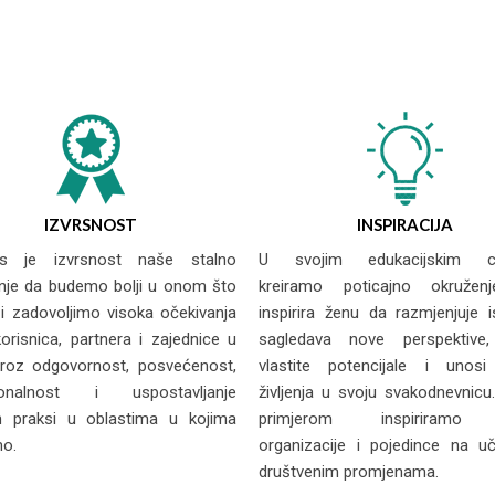
IZVRSNOST
INSPIRACIJA
s je izvrsnost naše stalno
U svojim edukacijskim ce
nje da budemo bolji u onom što
kreiramo poticajno okružen
i zadovoljimo visoka očekivanja
inspirira ženu da razmjenjuje i
korisnica, partnera i zajednice u
sagledava nove perspektive, 
 kroz odgovornost, posvećenost,
vlastite potencijale i unosi
ionalnost i uspostavljanje
življenja u svoju svakodnevnicu
ih praksi u oblastima u kojima
primjerom inspiriramo
mo.
organizacije i pojedince na u
društvenim promjenama.