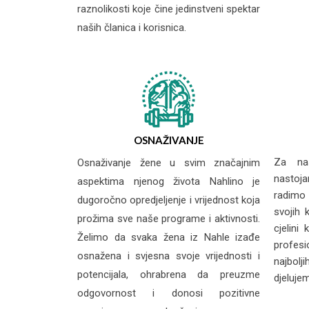
raznolikosti koje čine jedinstveni spektar
naših članica i korisnica.
OSNAŽIVANJE
Za na
Osnaživanje žene u svim značajnim
nastoja
aspektima njenog života Nahlino je
radimo 
dugoročno opredjeljenje i vrijednost koja
svojih 
prožima sve naše programe i aktivnosti.
cjelini
Želimo da svaka žena iz Nahle izađe
profes
osnažena i svjesna svoje vrijednosti i
najbolj
potencijala, ohrabrena da preuzme
djeluje
odgovornost i donosi pozitivne