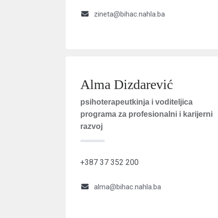
zineta@bihac.nahla.ba
Alma Dizdarević
psihoterapeutkinja i voditeljica
programa za profesionalni i karijerni
razvoj
+387 37 352 200
alma@bihac.nahla.ba