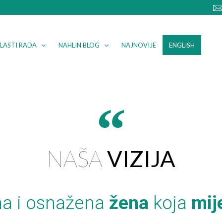
LASTI RADA
NAHLIN BLOG
NAJNOVIJE
ENGLISH
NAŠA
VIZIJA
a i osnažena
žena
koja
mij