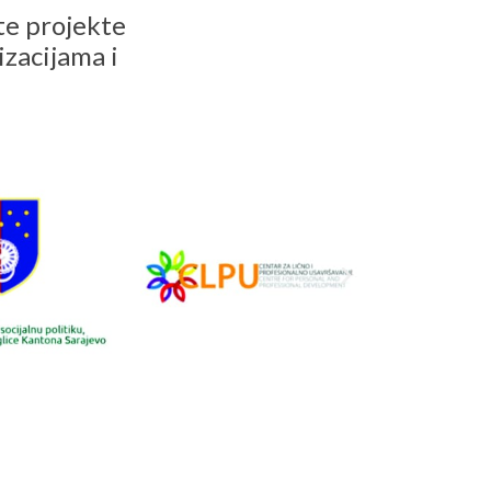
ite projekte
izacijama i
N
e
x
t