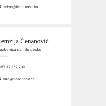
selma@bihac.nahla.ba
emzija Ćenanović
lužbenica na info desku
387 37 352 200
info@bihac.nahla.ba