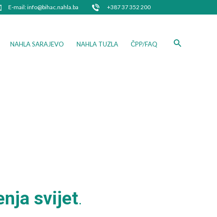
E-mail: info@bihac.nahla.ba
+387 37 352 200
Search
NAHLA SARAJEVO
NAHLA TUZLA
ČPP/FAQ
enja svijet
.