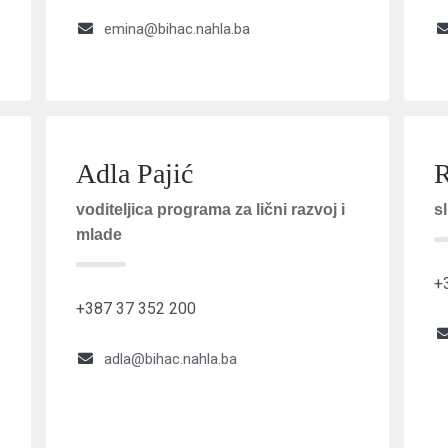
emina@bihac.nahla.ba
Adla Pajić
R
voditeljica programa za lični razvoj i
s
mlade
+
+387 37 352 200
adla@bihac.nahla.ba