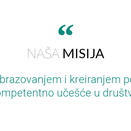
NAŠA
MISIJA
brazovanjem i kreiranjem p
i kompetentno učešće u druš