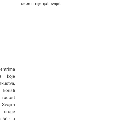
sebe i mijenjati svijet.
ntrima
je koje
skustva,
koristi
 radost
. Svojim
 druge
češće u