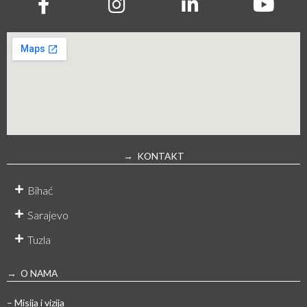
→ KONTAKT
Bihać
Sarajevo
Tuzla
→ O NAMA
– Misija i vizija