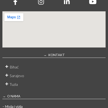
→ KONTAKT
Bihać
Sarajevo
Tuzla
→ O NAMA
– Misija i vizija