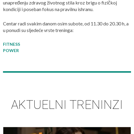
unapređenju zdravog životnog stila kroz brigu o fizičkoj
kondiciji i poseban fokus na pravilnu ishranu.
Centar radi svakim danom osim subote, od 11.30 do 20.30 h, a
u ponudi su sljedeće vrste treninga:
FITNESS
POWER
AKTUELNI TRENINZI