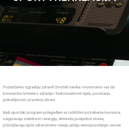
Podstičemo izgradnju zdravih životnih navika i motiviramo vas da
konstantno brinete o zdravlju i funkcionalnosti tijela, povećanju
pokretljivosti i pravilnoj ishrani.
Naši sportski programi prilagođeni su različitim potrebama korisnica,
osiguravaju stabilnost i energiju, eliminišu posljedice stresa,
poboljšavaju opće zdravstveno stanje, jačaju samopouzdanje i unose