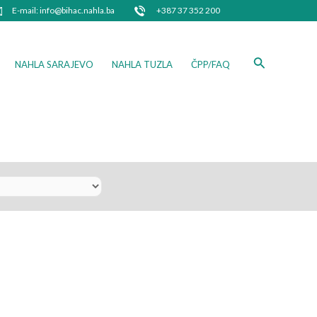
E-mail: info@bihac.nahla.ba
+387 37 352 200
Search
NAHLA SARAJEVO
NAHLA TUZLA
ČPP/FAQ