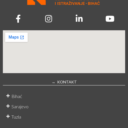
→ KONTAKT
Bihać
Sarajevo
Tuzla