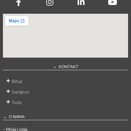
→ KONTAKT
Bihać
Sarajevo
Tuzla
→ O NAMA
– Misija i vizija