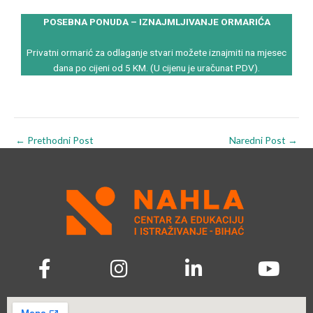
POSEBNA PONUDA – IZNAJMLJIVANJE ORMARIĆA
Privatni ormarić za odlaganje stvari možete iznajmiti na mjesec
dana po cijeni od 5 KM. (U cijenu je uračunat PDV).
←
Prethodni Post
Naredni Post
→