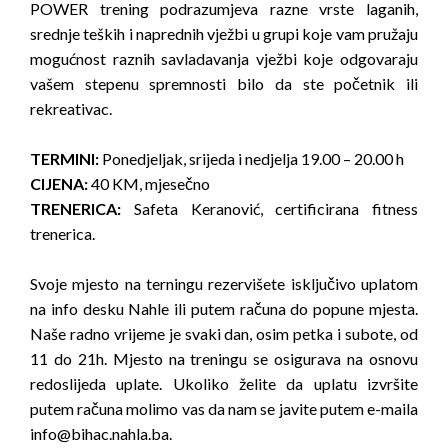
POWER trening podrazumjeva razne vrste laganih,
srednje teških i naprednih vježbi u grupi koje vam pružaju
mogućnost raznih savladavanja vježbi koje odgovaraju
vašem stepenu spremnosti bilo da ste početnik ili
rekreativac.
TERMINI:
Ponedjeljak, srijeda i nedjelja 19.00 – 20.00 h
CIJENA:
40 KM, mjesečno
TRENERICA:
Safeta Keranović, certificirana fitness
trenerica.
Svoje mjesto na terningu rezervišete isključivo uplatom
na info desku Nahle ili putem računa do popune mjesta.
Naše radno vrijeme je svaki dan, osim petka i subote, od
11 do 21h. Mjesto na treningu se osigurava na osnovu
redoslijeda uplate. Ukoliko želite da uplatu izvršite
putem računa molimo vas da nam se javite putem e-maila
info@bihac.nahla.ba.