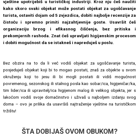
vještine upotrijebiš u turističkoj industriji. Kroz nju ćeš naučiti
kako skoro svaki objekat može postati objekat za ugošćavanje
turista, ostaviti dojam od 5 zvjezdica, dobiti najbolje recenzije za
čistoću i spremno primiti najzahtjevnije goste. Usavršit ćeš
organizaciju brzog i efikasnog čišćenja, bez pritiska i
prekomjernih rashoda. Znat ćeš upravljati higijenskim procesom
i dobiti mogućnost da se istakneš i napreduješ u poslu.
Bez obzira na to da li već vodiš objekat za ugošćavanje turista,
posjeduješ objekat koji bi to mogao postati, znaš za objekte u svom
okruženju koji to jesu ili bi mogli postati ili vidiš mogućnost
povremenog, sezonskog ili stalnog posla kao sobar/ica, higijeničar/ka,
tim lider/ica ili upravitelj/ica higijenom malog ili velikog objekta, jer s
lakoćom vodiš svoje domaćinstvo i uživaš u najboljem izdanju svog
doma – ovo je prilika da usavršiš najtraženije vještine na turističkom
tržištu!
ŠTA DOBIJAŠ OVOM OBUKOM?