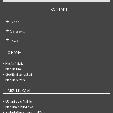
→ KONTAKT
Bihać
Sarajevo
Tuzla
→ O NAMA
– Misija i vizija
– Nahlin tim
– Godišnji izvještaji
– Nahlin bilten
→ BRZI LINKOVI
– Učlani se u Nahlu
– Nahlina biblioteka
– Psihološko savjetovalište