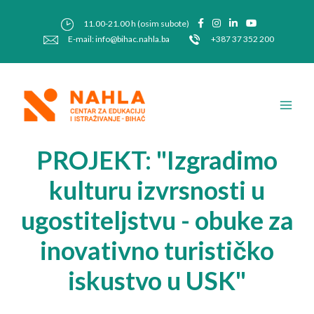
Skip
Post
to
navigation
11.00-21.00 h (osim subote)
content
E-mail: info@bihac.nahla.ba
+387 37 352 200
Main
Men
PROJEKT: "Izgradimo
kulturu izvrsnosti u
ugostiteljstvu - obuke za
inovativno turističko
iskustvo u USK"