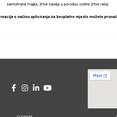
samohrane majke, žrtve nasilja u porodici, civilne žrtve rata).
ormacija o načinu apliciranja za besplatno mjesto možete prona
→ O NAMA
→ 