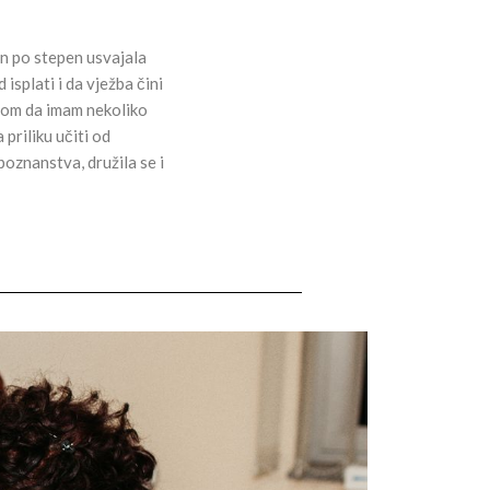
en po stepen usvajala
isplati i da vježba čini
com da imam nekoliko
priliku učiti od
oznanstva, družila se i