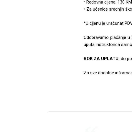
• Redovna cijena: 130 K
• Za učenice srednjih šk
*U cijenu je uračunat PDV
Odobravamo plaćanje u 2 
uputa instruktorica samo
ROK ZA UPLATU:
do po
Za sve dodatne informaci