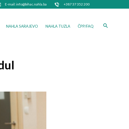
E-mail: info@bihac.nahla.ba
+387 37 352 200
Search
NAHLA SARAJEVO
NAHLA TUZLA
ČPP/FAQ
dul