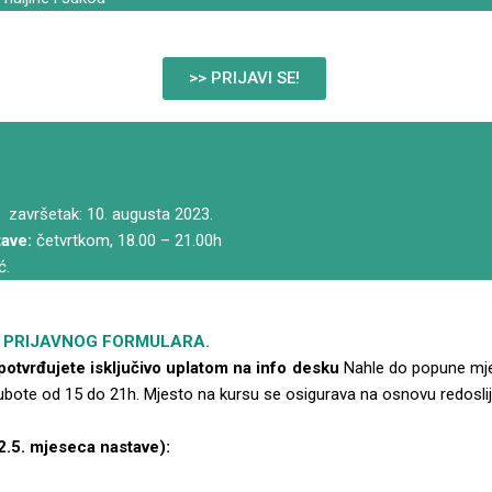
>> PRIJAVI SE!
i, završetak: 10. augusta 2023.
ave:
četvrtkom, 18.00 – 21.00h
ć.
m
PRIJAVNOG FORMULARA.
potvrđujete isključivo uplatom na info desku
Nahle do popune mje
ote od 15 do 21h. Mjesto na kursu se osigurava na osnovu redoslij
.5. mjeseca nastave):