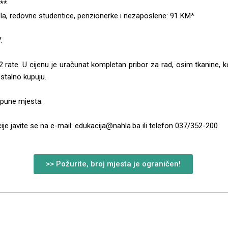
M**
ola, redovne studentice, penzionerke i nezaposlene: 91 KM*
.
rate. U cijenu je uračunat kompletan pribor za rad, osim tkanine, 
stalno kupuju.
pune mjesta.
je javite se na e-mail: edukacija@nahla.ba ili telefon 037/352-200
>> Požurite, broj mjesta je ograničen!