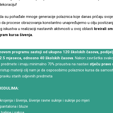
dekoraciju
!
ada su pohađale mnoge generacije polaznica koje danas pričaju svoj
ju da procese obrazovanja konstantno unapređujemo u cilju postizanja 
 iskustva u realizaciji nastavnih aktivnosti u ovoj oblasti
kreirali sm
gram kursa šivenja.
novom programu sastoji od ukupno 120 školskih časova, podijel
 2.5 mjeseca, odnosno 40 školskih časova
. Nakon završetka svak
 predmete i imaju minimalno 70% prisustva na nastavi
stječu pravo n
ristup materiji cilj nam je da osposobimo polaznice kursa da samost
epravku starih odjevnih predmeta
MODULIMA:
rojenja i šivenja, šivenje ravne suknje i suknje po mjeri
 pantalona i bluze
 haljine i sakoa