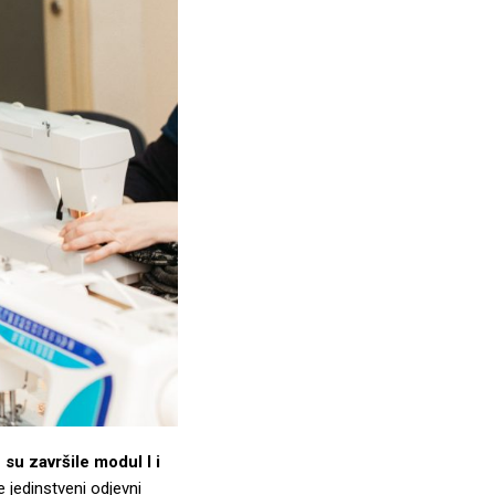
 su završile modul I i
e jedinstveni odjevni