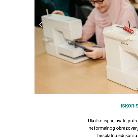
P
r
e
v
i
o
u
s
ISKORI
Ukoliko ispunjavate potr
neformalnog obrazovanja
besplatnu edukaciju