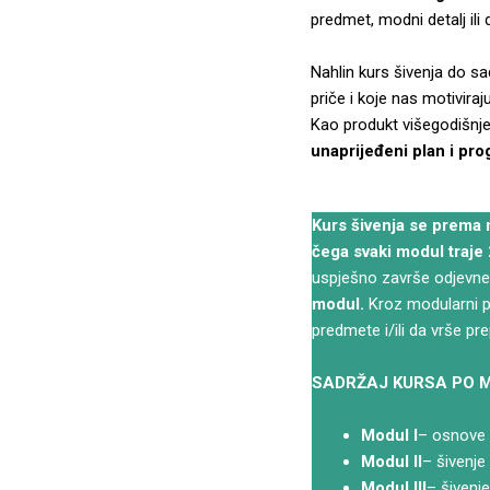
predmet, modni detalj ili 
Nahlin kurs šivenja do s
priče i koje nas motivira
Kao produkt višegodišnjeg
unaprijeđeni plan i pro
Kurs šivenja se prema 
čega svaki modul traje
uspješno završe odjevne
modul.
Kroz modularni p
predmete i/ili da vrše pr
SADRŽAJ KURSA PO 
Modul I
– osnove k
Modul II
– šivenje
Modul III
– šivenje