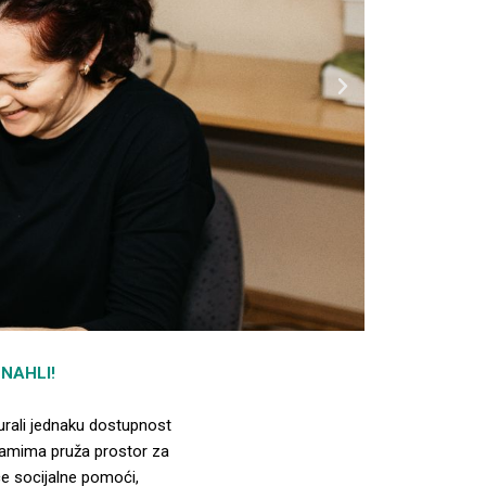
N
e
x
t
NAHLI!
urali jednaku dostupnost
ramima pruža prostor za
ce socijalne pomoći,