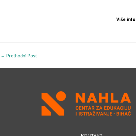
Više inf
←
Prethodni Post
→ KONTAKT