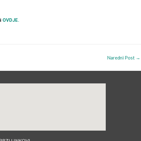
ći
OVDJE.
Naredni Post
→
BRZI LINKOVI