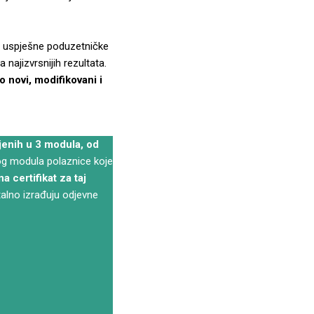
e uspješne poduzetničke
najizvrsnijih rezultata.
o novi, modifikovani i
jenih u 3 modula, od
og modula polaznice koje
a certifikat za taj
alno izrađuju odjevne