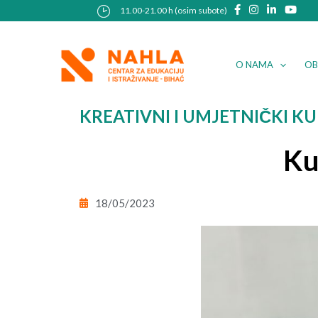
Skip
Post
11.00-21.00 h (osim subote)
to
navigation
content
O NAMA
OB
KREATIVNI I UMJETNIČKI KU
Ku
18/05/2023