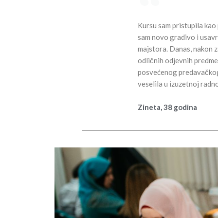
Kursu sam pristupila kao 
sam novo gradivo i usavrš
majstora. Danas, nakon z
odličnih odjevnih predmet
posvećenog predavačkog ka
veselila u izuzetnoj radn
Zineta, 38 godina