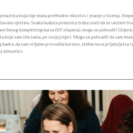
polaznica koja nije imala prethodno iskustvo i znanje u šivenju. Step
avala vještinu. Svaka buduća polaznica treba znati da se uloženi trud 
avršenog kompletnog kursa (VII stepena), mogu se pohvaliti činjeni
a koje sam šila sama, po svojoj mjeri. Mogu se pohvaliti da sam imala 
dra, da sam vrijeme provodila korisno, stekla nova prijateljstva i p
oj atmosferi.