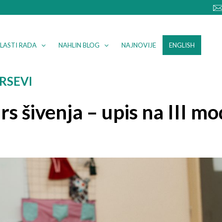
LASTI RADA
NAHLIN BLOG
NAJNOVIJE
ENGLISH
RSEVI
rs šivenja – upis na III mo