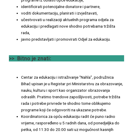
programe iz oblasti opće edukacije,
identificirati potencijalne donatore i partnere,
voditi dokumentaciju, planirati i izvještavati,
učestvovati u realizaciji aktuelnih programa odjela za
edukaciju i predlagati nove shodno potrebama tržišta
rada,
javno predstavljati i promovirati Odjel za edukaciju.
>> Bitno je znati:
Centar za edukaciju i istraživanje “Nahla”, podružnica
Bihać upisan je u Registar pri Ministarstvu za obrazovanje,
nauku, kulturu i sport kao organizator obrazovanja
odraslih. Pratimo trendove zapošljivosti, potrebe tržišta
rada i potrebe privrede te shodno tome oblikujemo
programe koji će odgovoriti na ukazane potrebe.
Koordinatorica za opću edukaciju radit će puno radno
vrijeme, raspoređeno u 5 radnih dana, od ponedjeljka do
petka, od 11.30 do 20.00 sati uz mogućnost kasnijih