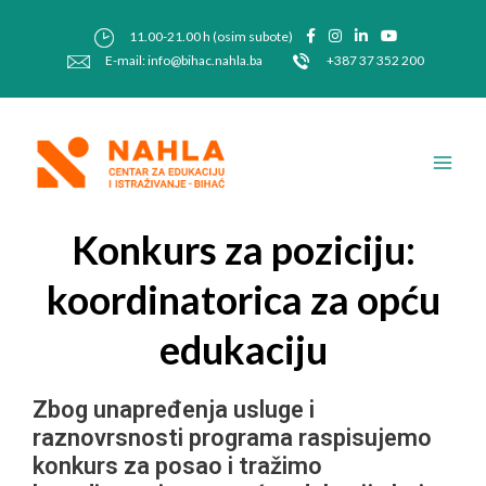
Skip
Post
to
navigation
11.00-21.00 h (osim subote)
content
E-mail: info@bihac.nahla.ba
+387 37 352 200
Main
Men
Konkurs za poziciju:
koordinatorica za opću
edukaciju
Zbog unapređenja usluge i
raznovrsnosti programa raspisujemo
konkurs za posao i tražimo