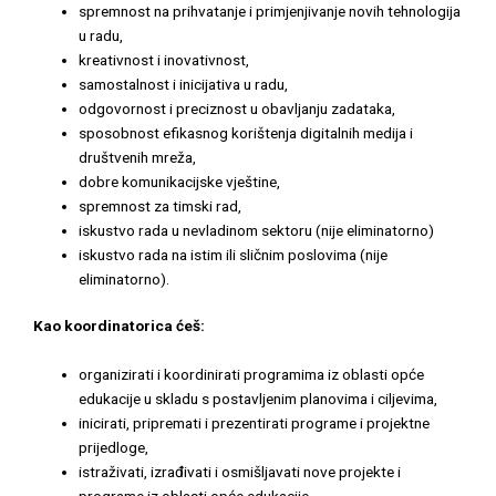
spremnost na prihvatanje i primjenjivanje novih tehnologija
u radu,
kreativnost i inovativnost,
samostalnost i inicijativa u radu,
odgovornost i preciznost u obavljanju zadataka,
sposobnost efikasnog korištenja digitalnih medija i
društvenih mreža,
dobre komunikacijske vještine,
spremnost za timski rad,
iskustvo rada u nevladinom sektoru (nije eliminatorno)
iskustvo rada na istim ili sličnim poslovima (nije
eliminatorno).
Kao koordinatorica ćeš:
organizirati i koordinirati programima iz oblasti opće
edukacije u skladu s postavljenim planovima i ciljevima,
inicirati, pripremati i prezentirati programe i projektne
prijedloge,
istraživati, izrađivati i osmišljavati nove projekte i