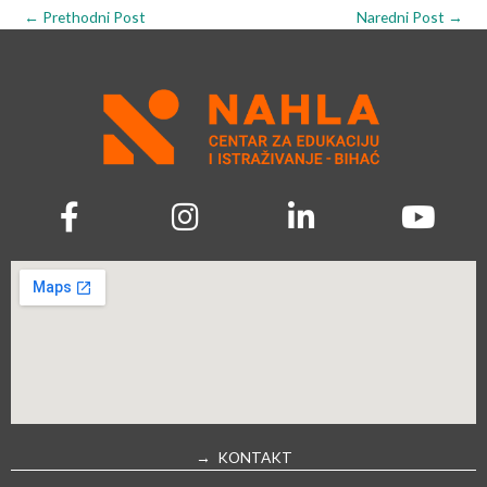
←
Prethodni Post
Naredni Post
→
→ KONTAKT