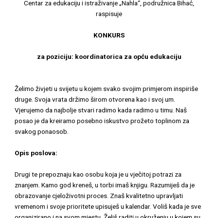
Centar za edukaciju i istraživanje „Nahla“, podružnica Bihać,
raspisuje
KONKURS
za poziciju: koordinatorica za opću edukaciju
Želimo živjeti u svijetu u kojem svako svojim primjerom inspiriše
druge. Svoja vrata držimo širom otvorena kao i svoj um.
Vjerujemo da najbolje stvari radimo kada radimo u timu. Naš
posao je da kreiramo posebno iskustvo prožeto toplinom za
svakog ponaosob.
Opis poslova:
Drugi te prepoznaju kao osobu koja je u vječitoj potrazi za
znanjem. Kamo god kreneš, u torbi imaš knjigu. Razumiješ da je
obrazovanje cjeloživotni proces. Znaš kvalitetno upravljati
vremenom i svoje prioritete upisuješ u kalendar. Voliš kada je sve
organizirano i na svom mjestu. Želiš raditi u okruženju u kojem su