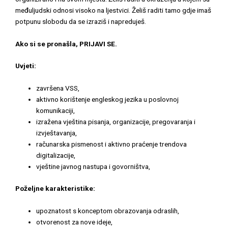
međuljudski odnosi visoko na ljestvici. Želiš raditi tamo gdje imaš
potpunu slobodu da se izraziš i napreduješ.
Ako si se pronašla, PRIJAVI SE.
Uvjeti:
završena VSS,
aktivno korištenje engleskog jezika u poslovnoj
komunikaciji,
izražena vještina pisanja, organizacije, pregovaranja i
izvještavanja,
računarska pismenost i aktivno praćenje trendova
digitalizacije,
vještine javnog nastupa i govorništva,
Poželjne karakteristike:
upoznatost s konceptom obrazovanja odraslih,
otvorenost za nove ideje,