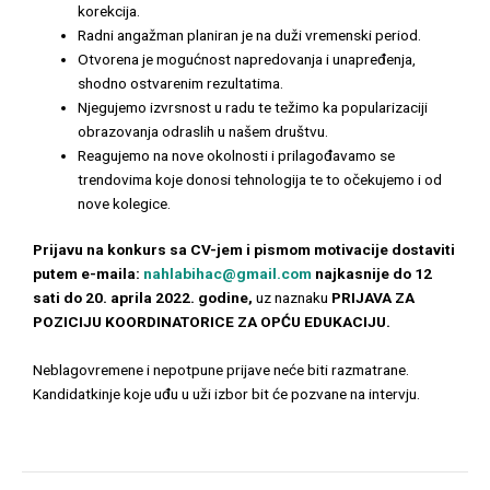
korekcija.
Radni angažman planiran je na duži vremenski period.
Otvorena je mogućnost napredovanja i unapređenja,
shodno ostvarenim rezultatima.
Njegujemo izvrsnost u radu te težimo ka popularizaciji
obrazovanja odraslih u našem društvu.
Reagujemo na nove okolnosti i prilagođavamo se
trendovima koje donosi tehnologija te to očekujemo i od
nove kolegice.
Prijavu na konkurs sa CV-jem i pismom motivacije dostaviti
putem e-maila:
nahlabihac@gmail.com
najkasnije do 12
sati do 20. aprila 2022. godine,
uz naznaku
PRIJAVA ZA
POZICIJU KOORDINATORICE ZA OPĆU EDUKACIJU.
Neblagovremene i nepotpune prijave neće biti razmatrane.
Kandidatkinje koje uđu u uži izbor bit će pozvane na intervju.