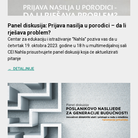
Panel diskusija: Prijava nasilja u porodici – da li
rješava problem?
Centar za edukaciju i istraživanje “Nahla” poziva vas da u
četvrtak 19. oktobra 2023. godine u 18 h u multimedijalnoj sali
CEI Nahla prisustvujete panel diskusiji koja će aktuelizirati
pitanje
→ DETALJNIJE