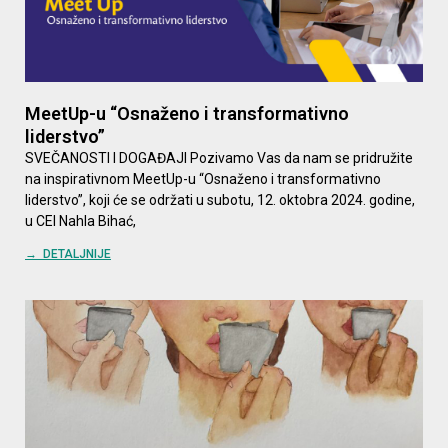
MeetUp-u “Osnaženo i transformativno
liderstvo”
SVEČANOSTI I DOGAĐAJI Pozivamo Vas da nam se pridružite
na inspirativnom MeetUp-u “Osnaženo i transformativno
liderstvo”, koji će se održati u subotu, 12. oktobra 2024. godine,
u CEI Nahla Bihać,
→ DETALJNIJE