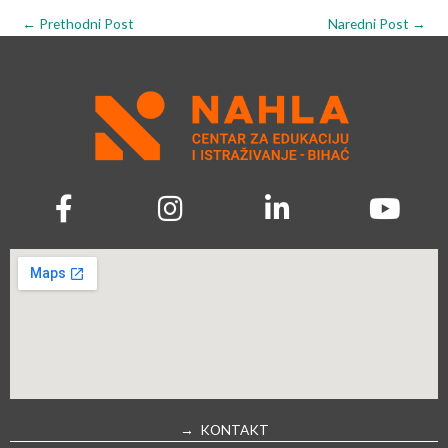
←
Prethodni Post
Naredni Post
→
→ KONTAKT