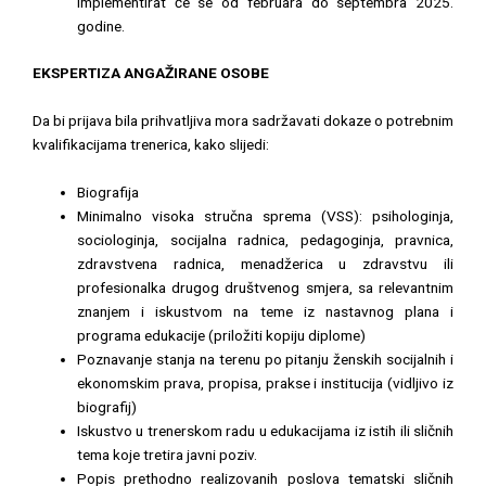
implementirat će se od februara do septembra 2025.
godine.
EKSPERTIZA ANGAŽIRANE OSOBE
Da bi prijava bila prihvatljiva mora sadržavati dokaze o potrebnim
kvalifikacijama trenerica, kako slijedi:
Biografija
Minimalno visoka stručna sprema (VSS): psihologinja,
sociologinja, socijalna radnica, pedagoginja, pravnica,
zdravstvena radnica, menadžerica u zdravstvu ili
profesionalka drugog društvenog smjera, sa relevantnim
znanjem i iskustvom na teme iz nastavnog plana i
programa edukacije (priložiti kopiju diplome)
Poznavanje stanja na terenu po pitanju ženskih socijalnih i
ekonomskim prava, propisa, prakse i institucija (vidljivo iz
biografij)
Iskustvo u trenerskom radu u edukacijama iz istih ili sličnih
tema koje tretira javni poziv.
Popis prethodno realizovanih poslova tematski sličnih