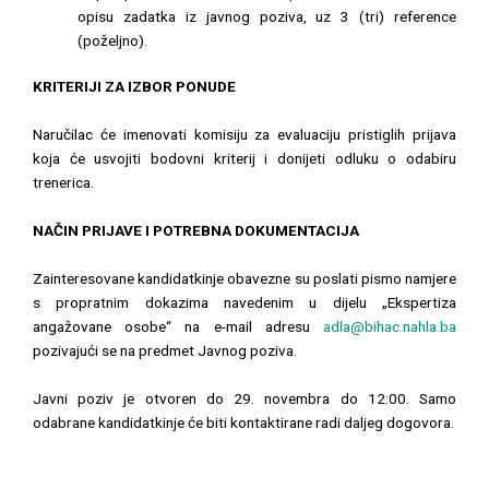
opisu zadatka iz javnog poziva, uz 3 (tri) reference
(poželjno).
KRITERIJI ZA IZBOR PONUDE
Naručilac će imenovati komisiju za evaluaciju pristiglih prijava
koja će usvojiti bodovni kriterij i donijeti odluku o odabiru
trenerica.
NAČIN PRIJAVE I POTREBNA DOKUMENTACIJA
Zainteresovane kandidatkinje obavezne su poslati pismo namjere
s propratnim dokazima navedenim u dijelu „Ekspertiza
angažovane osobe“ na e-mail adresu
adla@bihac.nahla.ba
pozivajući se na predmet Javnog poziva.
Javni poziv je otvoren do 29. novembra do 12:00. Samo
odabrane kandidatkinje će biti kontaktirane radi daljeg dogovora.