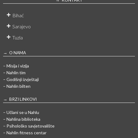
Bihać
Sarajevo
Tuzla
→ O NAMA
– Misija i vizija
– Nahlin tim
– Godišnji izvještaji
– Nahlin bilten
→ BRZI LINKOVI
– Učlani se u Nahlu
– Nahlina biblioteka
– Psihološko savjetovalište
– Nahlin fitness centar