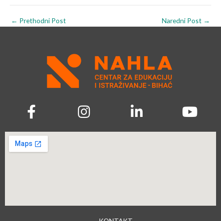
←
Prethodni Post
Naredni Post
→
→ KONTAKT