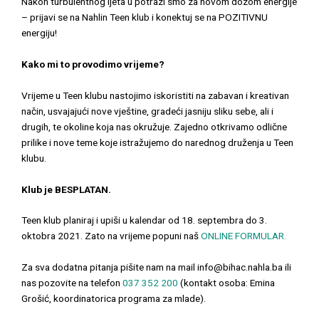
Nakon turbulentnog ljeta u potrazi smo za novom dozom energije
– prijavi se na Nahlin Teen klub i konektuj se na POZITIVNU
energiju!
Kako mi to provodimo vrijeme?
Vrijeme u Teen klubu nastojimo iskoristiti na zabavan i kreativan
način, usvajajući nove vještine, gradeći jasniju sliku sebe, ali i
drugih, te okoline koja nas okružuje. Zajedno otkrivamo odlične
prilike i nove teme koje istražujemo do narednog druženja u Teen
klubu.
Klub je BESPLATAN.
Teen klub
planiraj i upiši u kalendar od 18
.
septembra do 3.
oktobra 2021.
Zato na vrijeme popuni naš
ONLINE FORMULAR.
Za sva dodatna pitanja pišite nam na mail info@bihac.nahla.ba ili
nas pozovite na telefon
037 352 200
(kontakt osoba: Emina
Grošić, koordinatorica programa za mlade).