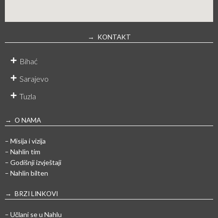
→ KONTAKT
Bihać
Sarajevo
Tuzla
→ O NAMA
– Misija i vizija
– Nahlin tim
– Godišnji izvještaji
– Nahlin bilten
→ BRZI LINKOVI
– Učlani se u Nahlu