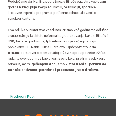
Podsjećamo da Nahlina podružnica u Bihaću egzistira već osam
godina nudeći prije svega edukaciju, relaksaciju, sportske,
kreativne i vjerske programe građanima Bihaća ali i Unsko-
sanskog kantona.
Ova odluka Ministarstva veseli nas jer smo već godinama odlučne
u unapređenju kvalitete neformalnog obrazovanja, kako u Bihaću i
USK, tako i u gradovima, tj. kantonima gdje već egzistiraju
poslovnice CEI Nahle, Tuzla i Sarajevo. Općepoznato je da
trenutni obrazovni sistem u našoj državi ne prati potrebe tržišta
rada, te svoj doprinos kao organizacija koja za cilj ima edukaciju
odraslih,
ovim Rješenjem dobijamo vjetar u leđa i poruku da
su naše aktivnosti potrebne i prepoznatljive u društvu.
←
Prethodni Post
Naredni Post
→