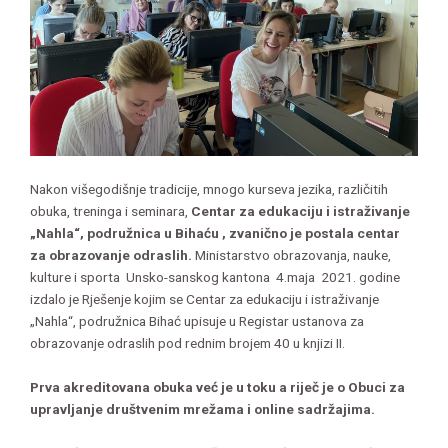
Nakon višegodišnje tradicije, mnogo kurseva jezika, različitih
obuka, treninga i seminara,
Centar za edukaciju i istraživanje
„Nahla“, podružnica u Bihaću , zvanično je postala centar
za obrazovanje odraslih.
Ministarstvo obrazovanja, nauke,
kulture i sporta Unsko-sanskog kantona 4.maja 2021. godine
izdalo je Rješenje kojim se Centar za edukaciju i istraživanje
„Nahla“, podružnica Bihać upisuje u Registar ustanova za
obrazovanje odraslih pod rednim brojem 40 u knjizi II.
Prva akreditovana obuka već je u toku a riječ je o Obuci za
upravljanje društvenim mrežama i online sadržajima.