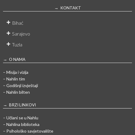
→ KONTAKT
Bihać
Sarajevo
Tuzla
→ O NAMA
– Misija i vizija
– Nahlin tim
– Godišnji izvještaji
– Nahlin bilten
→ BRZI LINKOVI
– Učlani se u Nahlu
– Nahlina biblioteka
– Psihološko savjetovalište