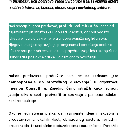
in Business”, koji podržava Vlada Švicarske u BiH i okuplja aktere
iz oblasti liderstva, biznisa, obrazovanja i nevladinog sektora.
Naš specijalni gost predavač,
prof. dr. Velimir Srića
, jedan od
najeminentnijih stručnjaka u oblasti liderstva, donosi bogato
iskustvo i uvid u savremene trendove osnaženog liderstva.
Njegovo znanje o upravljanju promjenama i povećanja osobne
efikasnosti pomoći će vam da unaprijedite svoje liderske vještine
i iskoristite poslovne prilike u dinamičnom okruženju.
Nakon predavanja, pridružite nam se na radionici
„Od
samospoznaje do strateškog djelovanja“
u organizaciji
Invision Consulting
. Zajedno ćemo istražiti kako izgraditi
jasniju sliku o sebi i pretvoriti tu spoznaju u pametne odluke i
konkretne akcije
Ovo je jedinstvena prilika da razmijenite ideje i iskustva s
predstavnicima lokalnih vlasti, obrazovnog sektora, nevladinih
organizacija, te uspješnim poduzetnicima i saradnicima. Povežite