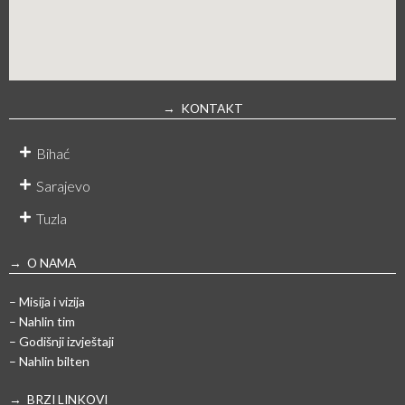
→ KONTAKT
Bihać
Sarajevo
Tuzla
→ O NAMA
– Misija i vizija
– Nahlin tim
– Godišnji izvještaji
– Nahlin bilten
→ BRZI LINKOVI