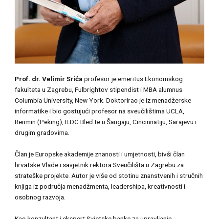
Prof. dr. Velimir Srića
profesor je emeritus Ekonomskog
fakulteta u Zagrebu, Fulbrightov stipendist i MBA alumnus
Columbia University, New York. Doktorirao je iz menadžerske
informatike i bio gostujući profesor na sveučilištima UCLA,
Renmin (Peking), IEDC Bled te u Šangaju, Cincinnatiju, Sarajevu i
drugim gradovima.
Član je Europske akademije znanosti i umjetnosti, bivši član
hrvatske Vlade i savjetnik rektora Sveučilišta u Zagrebu za
strateške projekte. Autor je više od stotinu znanstvenih i stručnih
knjiga iz područja menadžmenta, leadershipa, kreativnosti i
osobnog razvoja.
Kao konzultant i ekspert Svjetske banke za upravljanje