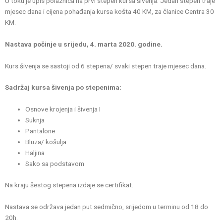
U toku je upis polaznica na prvi stepen kursa šivenja. Jedan stepen traje
mjesec dana i cijena pohađanja kursa košta 40 KM, za članice Centra 30
KM.
Nastava počinje u srijedu, 4. marta 2020. godine.
Kurs šivenja se sastoji od 6 stepena/ svaki stepen traje mjesec dana.
Sadržaj kursa šivenja po stepenima:
Osnove krojenja i šivenja I
Suknja
Pantalone
Bluza/ košulja
Haljina
Sako sa podstavom
Na kraju šestog stepena izdaje se certifikat.
Nastava se održava jedan put sedmično, srijedom u terminu od 18 do
20h.