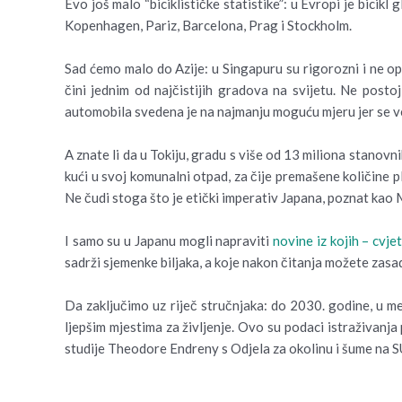
Evo još malo “biciklističke statistike”: u Evropi je bici
Kopenhagen, Pariz, Barcelona, Prag i Stockholm.
Sad ćemo malo do Azije: u Singapuru su rigorozni i ne op
čini jednim od najčistijih gradova na svijetu. Ne post
automobila svedena je na najmanju moguću mjeru jer se već
A znate li da u Tokiju, gradu s više od 13 miliona stanovn
kući u svoj komunalni otpad, za čije premašene količine p
Ne čudi stoga što je etički imperativ Japana, poznat kao Mo
I samo su u Japanu mogli napraviti
novine iz kojih – cvje
sadrži sjemenke biljaka, a koje nakon čitanja možete zasad
Da zaključimo uz riječ stručnjaka: do 2030. godine, u meg
ljepšim mjestima za življenje. Ovo su podaci istraživa
studije Theodore Endreny s Odjela za okolinu i šume na S