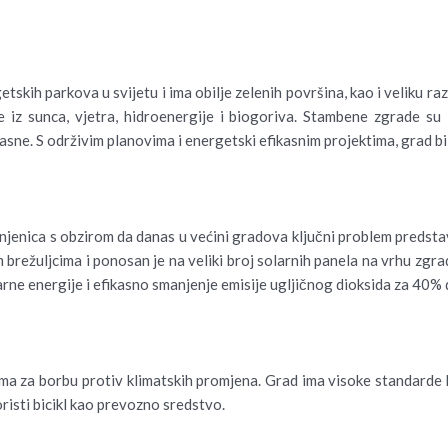
skih parkova u svijetu i ima obilje zelenih površina, kao i veliku r
 iz sunca, vjetra, hidroenergije i biogoriva. Stambene zgrade su
kasne. S održivim planovima i energetski efikasnim projektima, grad bi
injenica s obzirom da danas u većini gradova ključni problem predsta
 brežuljcima i ponosan je na veliki broj solarnih panela na vrhu zgra
larne energije i efikasno smanjenje emisije ugljičnog dioksida za 40%
ma za borbu protiv klimatskih promjena. Grad ima visoke standarde kv
isti bicikl kao prevozno sredstvo.