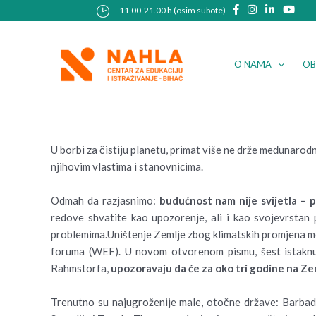
Skip
Post
11.00-21.00 h (osim subote)
to
navigation
content
O NAMA
OB
U borbi za čistiju planetu, primat više ne drže međunarod
njihovim vlastima i stanovnicima.
Odmah da razjasnimo:
budućnost nam nije svijetla – p
redove shvatite kao upozorenje, ali i kao svojevrstan 
problemima.Uništenje Zemlje zbog klimatskih promjena mož
foruma (WEF). U novom otvorenom pismu, šest istaknutih
Rahmstorfa,
upozoravaju da će za oko tri godine na Ze
Trenutno su najugroženije male, otočne države: Barbados