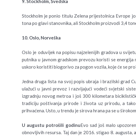
9. Stockholm, Švedska
Stockholm je ponio titulu Zelena prijestolnica Evrope jo
tona po glavi stanovnika, ali Stockholm proizvodi 3,4 ton
10. Oslo, Norveška
Oslo je oduvijek na popisu najzelenijih gradova u svijet
putnika u javnom gradskom prevozu koristi se energija 
uskoro koristiti biogorivo za pogon vozila, koje će se pro
Jedna druga lista na svoj popis ubraja i brazilski grad Cu
ulažući u javni prevoz i razvijajući vodeći svjetski sist
izgradnju novog metroa i još 300 kilometara biciklistički
tradiciju poštivanja prirode i života uz prirodu, a t
prihvaćena. Usto, u trendu je sirova hrana pa se u širokom 
U augustu potrošili godinu
Evo sad još malo upozoren
obnovljivih resursa. Taj dan je 2016. stigao 8. augusta,