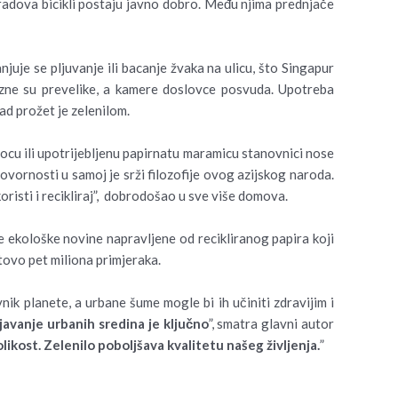
 gradova bicikli postaju javno dobro. Među njima prednjače
uje se pljuvanje ili bacanje žvaka na ulicu, što Singapur
Kazne su prevelike, a kamere doslovce posvuda. Upotreba
ad prožet je zelenilom.
 bocu ili upotrijebljenu papirnatu maramicu stanovnici nose
ovornosti u samoj je srži filozofije ovog azijskog naroda.
koristi i recikliraj”, dobrodošao u sve više domova.
je ekološke novine napravljene od recikliranog papira koji
otovo pet miliona primjeraka.
nik planete, a urbane šume mogle bi ih učiniti zdravijim i
avanje urbanih sredina je ključno
”, smatra glavni autor
likost. Zelenilo poboljšava kvalitetu našeg življenja.
”