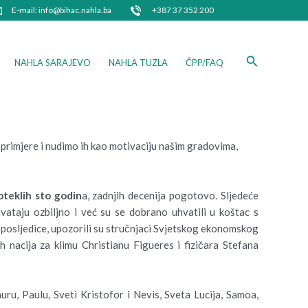
E-mail: info@bihac.nahla.ba
+387 37 352 200
Search
NAHLA SARAJEVO
NAHLA TUZLA
ČPP/FAQ
e primjere i nudimo ih kao motivaciju našim gradovima,
oteklih sto godin
a, zadnjih decenija pogotovo. Sljedeće
vataju ozbiljno i već su se dobrano uhvatili u koštac s
 posljedice, upozorili su stručnjaci Svjetskog ekonomskog
 nacija za klimu Christianu Figueres i fizičara Stefana
ru, Paulu, Sveti Kristofor i Nevis, Sveta Lucija, Samoa,