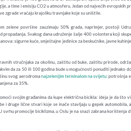
ije, a time i emisiju CO2 u atmosferu. Jedan od najvećih evropskih pr
 zgrade vraćaju krajoliku travnjake koje su uništile.
m zelene površine zauzimaju 50% grada, naprimjer, postoji Udruže
d propadanja. Svakog dana udruženje šalje 400 volontera koji skupe 
 ustanova: sigurne kuće, smještajne jedinice za beskućnike, javne kuhin
pravnih stručnjaka za okolinu, zaštitu od buke, zaštitu prirode, odr
i takvim da za 50 ili 100 godina bude u mogućnosti ponuditi jednako dob
vršinu svog aerodroma
najzelenijim terminalom na svijetu:
potrošnja e
manjena za 35%.
omoći svojim građanima da kupe električna bicikla: ideja je da što vi
rbe i druge lične stvari koje se inače stavljaju u gepek automobila
 svrhu promocije biciklizma, u Oslu je na snazi zabrana korištenja dize