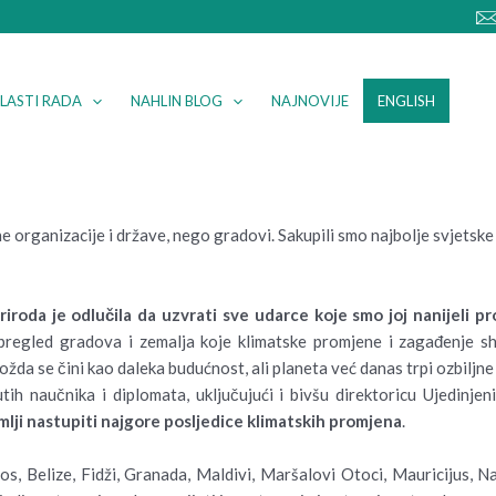
LASTI RADA
NAHLIN BLOG
NAJNOVIJE
ENGLISH
ne organizacije i države, nego gradovi. Sakupili smo najbolje svjetsk
riroda je odlučila da uzvrati sve udarce koje smo joj nanijeli pr
pregled gradova i zemalja koje klimatske promjene i zagađenje sh
da se čini kao daleka budućnost, ali planeta već danas trpi ozbiljne
 naučnika i diplomata, uključujući i bivšu direktoricu Ujedinjenih
mlji nastupiti najgore posljedice klimatskih promjena
.
, Belize, Fidži, Granada, Maldivi, Maršalovi Otoci, Mauricijus, Nau