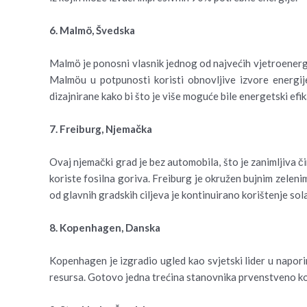
6. Malmö, Švedska
Malmö je ponosni vlasnik jednog od najvećih vjetroenerget
Malmöu u potpunosti koristi obnovljive izvore energije
dizajnirane kako bi što je više moguće bile energetski efi
7. Freiburg, Njemačka
Ovaj njemački grad je bez automobila, što je zanimljiva č
koriste fosilna goriva. Freiburg je okružen bujnim zelenim
od glavnih gradskih ciljeva je kontinuirano korištenje so
8. Kopenhagen, Danska
Kopenhagen je izgradio ugled kao svjetski lider u napori
resursa. Gotovo jedna trećina stanovnika prvenstveno kor