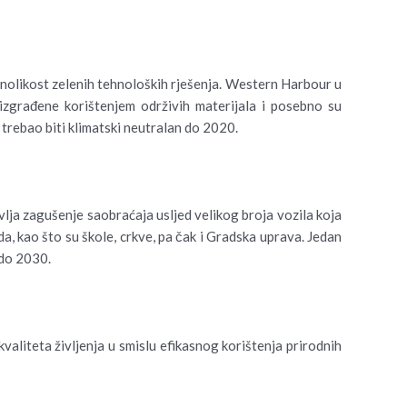
aznolikost zelenih tehnoloških rješenja. Western Harbour u
 izgrađene korištenjem održivih materijala i posebno su
 trebao biti klimatski neutralan do 2020.
vlja zagušenje saobraćaja usljed velikog broja vozila koja
da, kao što su škole, crkve, pa čak i Gradska uprava. Jedan
 do 2030.
aliteta življenja u smislu efikasnog korištenja prirodnih