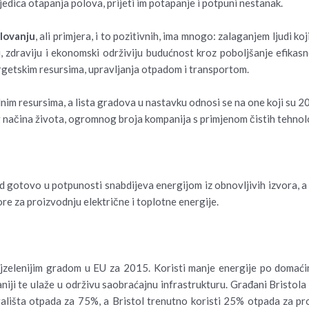
jedica otapanja polova, prijeti im potapanje i potpuni nestanak.
elovanju
, ali primjera, i to pozitivnih, ima mnogo: zalaganjem ljudi ko
, zdraviju i ekonomski održiviju budućnost kroz poboljšanje efikasn
ergetskim resursima, upravljanja otpadom i transportom.
im resursima, a lista gradova u nastavku odnosi se na one koji su 201
 načina života, ogromnog broja kompanija s primjenom čistih tehnolog
rad gotovo u potpunosti snabdijeva energijom iz obnovljivih izvora, 
re za proizvodnju električne i toplotne energije.
ajzelenijim gradom u EU za 2015. Koristi manje energije po domaćins
niji te ulaže u održivu saobraćajnu infrastrukturu. Građani Bristola s
išta otpada za 75%, a Bristol trenutno koristi 25% otpada za proiz