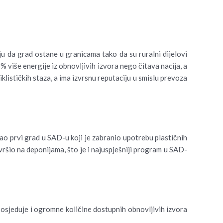
aju da grad ostane u granicama tako da su ruralni dijelovi
 više energije iz obnovljivih izvora nego čitava nacija, a
lističkih staza, a ima izvrsnu reputaciju u smislu prevoza
stao prvi grad u SAD-u koji je zabranio upotrebu plastičnih
vršio na deponijama, što je i najuspješniji program u SAD-
posjeduje i ogromne količine dostupnih obnovljivih izvora