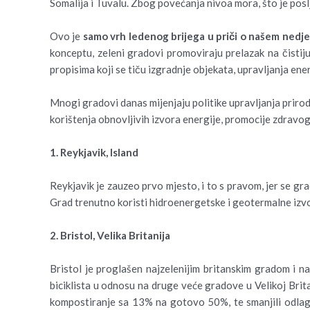
Somalija i Tuvalu. Zbog povećanja nivoa mora, što je posl
Ovo je
samo vrh ledenog brijega u priči o našem nedj
konceptu, zeleni gradovi promoviraju prelazak na čistiju
propisima koji se tiču izgradnje objekata, upravljanja en
Mnogi gradovi danas mijenjaju politike upravljanja prirodn
korištenja obnovljivih izvora energije, promocije zdravog
1. Reykjavik, Island
Reykjavik je zauzeo prvo mjesto, i to s pravom, jer se g
Grad trenutno koristi hidroenergetske i geotermalne izvo
2. Bristol, Velika Britanija
Bristol je proglašen najzelenijim britanskim gradom i n
biciklista u odnosu na druge veće gradove u Velikoj Brita
kompostiranje sa 13% na gotovo 50%, te smanjili odlagal