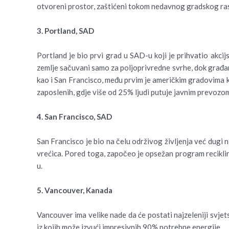
otvoreni prostor, zaštićeni tokom nedavnog gradskog ra
3. Portland, SAD
Portland je bio prvi grad u SAD-u koji je prihvatio akcij
zemlje sačuvani samo za poljoprivredne svrhe, dok građani
kao i San Francisco, među prvim je američkim gradovima ko
zaposlenih, gdje više od 25% ljudi putuje javnim prevozom, 
4. San Francisco, SAD
San Francisco je bio na čelu održivog življenja već dugi n
vrećica. Pored toga, započeo je opsežan program reciklira
u.
5. Vancouver, Kanada
Vancouver ima velike nade da će postati najzeleniji svje
iz kojih može izvući impresivnih 90% potrebne energije.