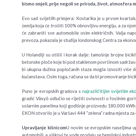
bismo smjeli, prije negoli se priroda, život, atmosfera
Evo sad svijetlih primjera: Kostarika je u prvom kvartal
zemlja koja će trošiti 100% obnovljivu energiju, a za njom 
će zabraniti sve automobile osim električnih. Valja n
prevoza, pokazala je studija londonskog Centra za ekono
U Holandiji su otišli i korak dalje: tamošnje brojne bici
betonske ploče koje bi pod staklenom površinom sadržavale
bi ukupna dužina popločanih staza mogla iznositi više de
kućanstava. Osim toga, računa se da bi promoviranje bici
Puno je evropskih gradova s
najrazličitijim svijetlim e
gradić Växyö odlučio se riješiti ovisnosti o fosilnim g
solarnim panelima koji godišnje proizvedu 180.000 kWh st
EKON otvorilo je u Varšavi 444 “zelena” radna mjesta za o
Upravljanje kišnicom
U novim se evropskim naseljima ugr
automobili, a viškovi te vode prodaju se hemijskoj indust