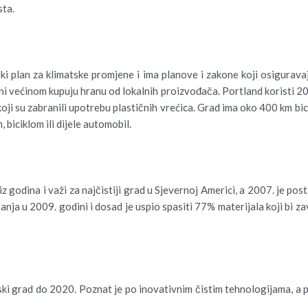
sta.
ski plan za klimatske promjene i ima planove i zakone koji osigurav
 većinom kupuju hranu od lokalnih proizvođača. Portland koristi 20%
ji su zabranili upotrebu plastičnih vrećica. Grad ima oko 400 km bicik
biciklom ili dijele automobil.
iz godina i važi za najčistiji grad u Sjevernoj Americi, a 2007. je po
nja u 2009. godini i dosad je uspio spasiti 77% materijala koji bi za
tski grad do 2020. Poznat je po inovativnim čistim tehnologijama, a 