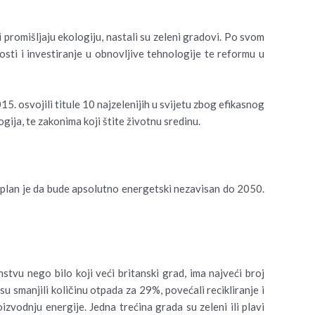
ji promišljaju ekologiju, nastali su zeleni gradovi. Po svom
osti i investiranje u obnovljive tehnologije te reformu u
5. osvojili titule 10 najzelenijih u svijetu zbog efikasnog
ija, te zakonima koji štite životnu sredinu.
a plan je da bude apsolutno energetski nezavisan do 2050.
tvu nego bilo koji veći britanski grad, ima najveći broj
u smanjili količinu otpada za 29%, povećali recikliranje i
vodnju energije. Jedna trećina grada su zeleni ili plavi