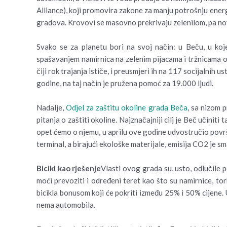
Alliance), koji promovira zakone za manju potrošnju energ
gradova. Krovovi se masovno prekrivaju zelenilom, pa nove
Svako se za planetu bori na svoj način: u Beču, u koje
spašavanjem namirnica na zelenim pijacama i tržnicama o
čiji rok trajanja ističe, i preusmjeri ih na 117 socijalnih
godine, na taj način je pružena pomoć za 19.000 ljudi.
Nadalje,
Odjel za zaštitu okoline grada Beča
, sa nizom 
pitanja o zaštiti okoline. Najznačajniji cilj je Beč učinit
opet ćemo o njemu, u aprilu ove godine udvostručio po
terminal, a birajući ekološke materijale, emisija CO2 je s
Bicikl kao rješenje
Vlasti ovog grada su, usto, odlučile p
moći prevoziti i određeni teret kao što su namirnice, to
bicikla bonusom koji će pokriti između 25% i 50% cijene. U
nema automobila.