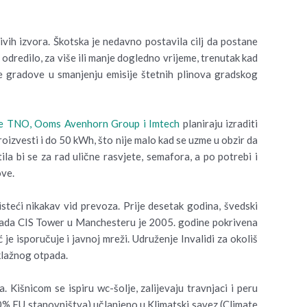
ivih izvora. Škotska je nedavno postavila cilj da postane
e odredilo, za više ili manje dogledno vrijeme, trenutak kad
e gradove u smanjenju emisije štetnih plinova gradskog
e TNO, Ooms Avenhorn Group i Imtech
planiraju izraditi
oizvesti i do 50 kWh, što nije malo kad se uzme u obzir da
la bi se za rad ulične rasvjete, semafora, a po potrebi i
ove.
steći nikakav vid prevoza. Prije desetak godina, švedski
zgrada CIS Tower u Manchesteru je 2005. godine pokrivena
e isporučuje i javnoj mreži. Udruženje Invalidi za okoliš
iklažnog otpada.
Kišnicom se ispiru wc-šolje, zalijevaju travnjaci i peru
 10% EU stanovništva) učlanjeno u Klimatski savez (Climate