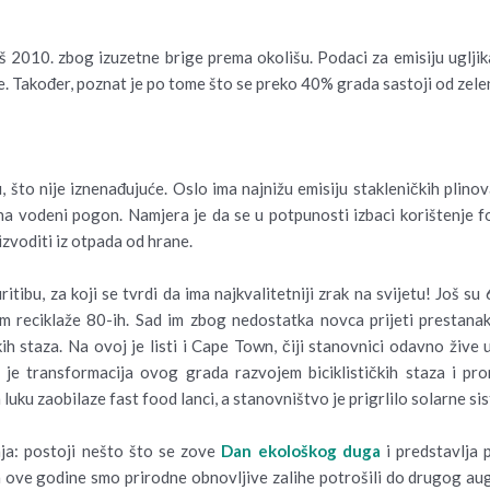
š 2010. zbog izuzetne brige prema okolišu. Podaci za emisiju ugljik
e. Također, poznat je po tome što se preko 40% grada sastoji od zele
u, što nije iznenađujuće. Oslo ima najnižu emisiju stakleničkih pli
na vodeni pogon. Namjera je da se u potpunosti izbaci korištenje f
izvoditi iz otpada od hrane.
ritibu, za koji se tvrdi da ima najkvalitetniji zrak na svijetu! Još su
em reciklaže 80-ih. Sad im zbog nedostatka novca prijeti prestanak 
h staza. Na ovoj je listi i Cape Town, čiji stanovnici odavno žive 
ako je transformacija ovog grada razvojem biciklističkih staza i
luku zaobilaze fast food lanci, a stanovništvo je prigrlilo solarne sis
ja: postoji nešto što se zove
Dan ekološkog duga
i predstavlja 
 a ove godine smo prirodne obnovljive zalihe potrošili do drugog au