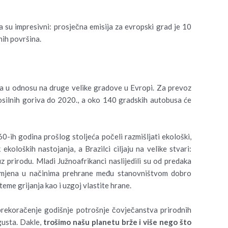
a su impresivni: prosječna emisija za evropski grad je 10
nih površina.
nova u odnosu na druge velike gradove u Evropi. Za prevoz
osilnih goriva do 2020., a oko 140 gradskih autobusa će
 60-ih godina prošlog stoljeća počeli razmišljati ekološki,
ekoloških nastojanja, a Brazilci ciljaju na velike stvari:
uz prirodu. Mladi Južnoafrikanci naslijedili su od predaka
 promjena u načinima prehrane među stanovništvom dobro
teme grijanja kao i uzgoj vlastite hrane.
prekoračenje godišnje potrošnje čovječanstva prirodnih
gusta. Dakle,
trošimo našu planetu brže i više nego što