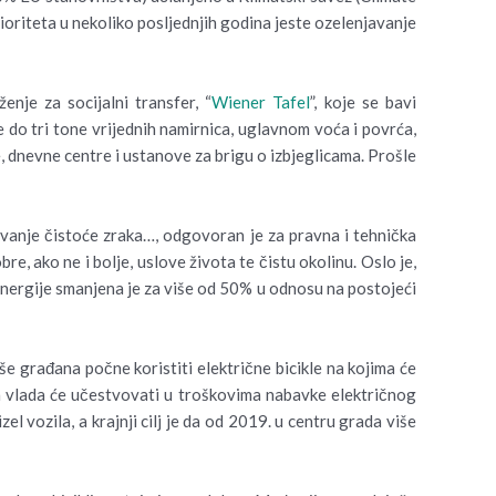
ioriteta u nekoliko posljednjih godina jeste ozelenjavanje
nje za socijalni transfer, “
Wiener Tafel
”, koje se bavi
do tri tone vrijednih namirnica, uglavnom voća i povrća,
je, dnevne centre i ustanove za brigu o izbjeglicama. Prošle
žavanje čistoće zraka…, odgovoran je za pravna i tehnička
re, ako ne i bolje, uslove života te čistu okolinu. Oslo je,
nergije smanjena je za više od 50% u odnosu na postojeći
še građana počne koristiti električne bicikle na kojima će
, a vlada će učestvovati u troškovima nabavke električnog
l vozila, a krajnji cilj je da od 2019. u centru grada više