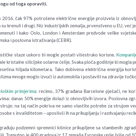
 mogu od toga oporaviti.
u 2016. čak 97% potrošene električne energije proizvela iz obnovlj
su krenuli i drugi. Niz industrijskih zemalja, prvenstveno u EU, već j
apomenuti i kako Oslo, London i Amsterdam predvode velike svjetsk
mska i poslovna istraživanja (CEBR).
klističke staze uskoro bi mogle postati višestruko korisne.
Kompanij
 kristalne silicijske solarne ćelije. Svaka ploča godišnje bi mogla pr
setina hiljada kilometara. Tako dobivena električna energija koristi
klizma mnoge moglo izvući iz automobila i postaviti na zdravije točk
kološkim primjerima
: recimo, 37% građana Barcelone pješači, ne kori
orivima: danas 50% energije dolazi iz obnovljivih izvora. Poslovna 
ruje; na taj način pokriva ne samo vlastite potrebe za strujom već j
sobe s invaliditetom – uposlivši ih na prikupljanju i razdvajanju rec
ađuju podzemni spremnici kišnice prikupljene sa stambenih zgrada. 
riji. Trenutno je 400 gradova iz 17 zemalja Evropske unije (više od