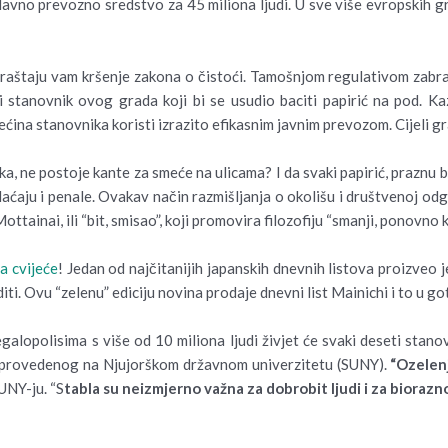
kl glavno prevozno sredstvo za 45 miliona ljudi. U sve više evropskih
raštaju vam kršenje zakona o čistoći. Tamošnjom regulativom zabranj
oji stanovnik ovog grada koji bi se usudio baciti papirić na pod. 
ina stanovnika koristi izrazito efikasnim javnim prevozom. Cijeli gr
ika, ne postoje kante za smeće na ulicama? I da svaki papirić, praznu
laćaju i penale. Ovakav način razmišljanja o okolišu i društvenoj odg
ttainai, ili “bit, smisao”, koji promovira filozofiju “smanji, ponovno 
ta cvijeće
! Jedan od najčitanijih japanskih dnevnih listova proizveo 
iti. Ovu “zelenu” ediciju novina prodaje dnevni list Mainichi i to u g
alopolisima s više od 10 miliona ljudi živjet će svaki deseti stanov
nja provedenog na Njujorškom državnom univerzitetu (SUNY).
“Ozelenj
UNY-ju. “S
tabla su neizmjerno važna za dobrobit ljudi i za biorazno