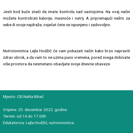
Jesti kod kuće znači da imate kontrolu nad sastojcima. Na ovaj način
možete kontrolirati kalorije, masnoće i natrij. A pripremajući nešto za
sebe ili svoje najdraže, osjećat ćete se ispunjeno i zadovoljno.
Nutricionistica Lejla Hodžić će vam pokazati način kako brzo napraviti
zdrav obrok, a da vam to ne uzima puno vremena, pored svega dobivate
više prostora da nesmetano obavljate svoje dnevne obaveze.
Mjesto: CEI Nahla Bihać
Vrijeme: 25. decembar 2022. godine
Termin: od 14 do 17.00h
Edukatorica: Lejla Hodžić, nutricionistica