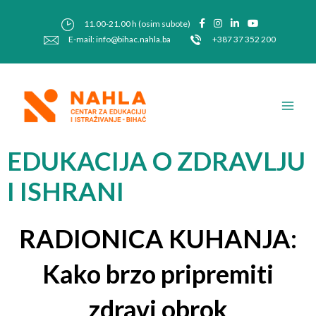
Skip
Post
to
navigation
11.00-21.00 h (osim subote)
content
E-mail: info@bihac.nahla.ba
+387 37 352 200
Main
Men
EDUKACIJA O ZDRAVLJU
I ISHRANI
RADIONICA KUHANJA:
Kako brzo pripremiti
zdravi obrok