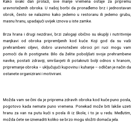
Kako svaki dan prolazi, sve manje vremena ostaje za pripremu
uravnoteženih obroka. U našoj borbi da pronađemo brz i jednostavan
obrok, često se nalazimo kako jedemo u restoranu ili jedemo grubu,
masnu hranu, upadajući uvijek iznova u iste zamke.
Brza hrana i drugi nezdravi, brzi zalogaji obično su skuplji i nutritivnije
manjkavi od obroka pripremljenih kod kuće. Koji god da su vaši
prehrambeni ciljevi, dobro uravnoteženi obroci pri ruci mogu vam
pomoći da ih postignete. Bilo da želite poboljšati svoje prehrambene
navike, postati zdraviji, smršavjeti ili potaknuti bolji odnos s hranom,
pripremanje obroka – uključujući kupovinu i kuhanje – odličan je način da
ostanete organizirani i motivirani.
Možda vam se čini da je priprema zdravih obroka kod kuće puno posla,
pogotovo kada nemate puno vremena. Ponekad može biti lakše uzeti
hranu za van na putu kući s posla ili iz škole, i to je u redu. Međutim,
možda ćete se iznenaditi koliko se brzo mogu složiti domaća jela.