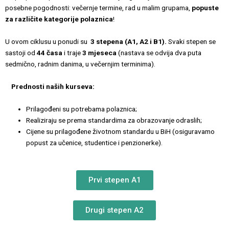
posebne pogodnosti: večernje termine, rad u malim grupama,
popuste
za različite kategorije polaznica
!
U ovom ciklusu u ponudi su
3 stepena (A1, A2 i B1).
Svaki stepen se
sastoji od
44 časa
i traje
3 mjeseca
(nastava se odvija dva puta
sedmično, radnim danima, u večernjim terminima).
Prednosti naših kurseva:
Prilagođeni su potrebama polaznica;
Realiziraju se prema standardima za obrazovanje odraslih;
Cijene su prilagođene životnom standardu u BiH (osiguravamo
popust za učenice, studentice i penzionerke).
Prvi stepen A1
Drugi stepen A2