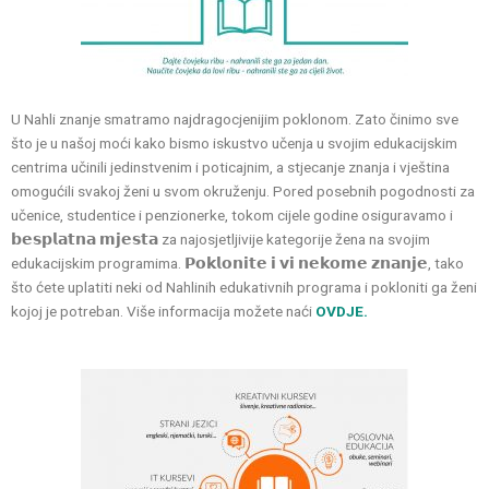
U Nahli znanje smatramo najdragocjenijim poklonom. Zato činimo sve
što je u našoj moći kako bismo iskustvo učenja u svojim edukacijskim
centrima učinili jedinstvenim i poticajnim, a stjecanje znanja i vještina
omogućili svakoj ženi u svom okruženju. Pored posebnih pogodnosti za
učenice, studentice i penzionerke, tokom cijele godine osiguravamo i
𝗯𝗲𝘀𝗽𝗹𝗮𝘁𝗻𝗮 𝗺𝗷𝗲𝘀𝘁𝗮 za najosjetljivije kategorije žena na svojim
edukacijskim programima. 𝗣𝗼𝗸𝗹𝗼𝗻𝗶𝘁𝗲 𝗶 𝘃𝗶 𝗻𝗲𝗸𝗼𝗺𝗲 𝘇𝗻𝗮𝗻𝗷𝗲, tako
što ćete uplatiti neki od Nahlinih edukativnih programa i pokloniti ga ženi
kojoj je potreban. Više informacija možete naći
OVDJE.