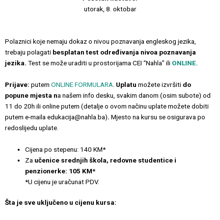
utorak, 8. oktobar
Polaznici koje nemaju dokaz o nivou poznavanja engleskog jezika,
trebaju polagati
besplatan test određivanja nivoa poznavanja
jezika.
Test se može uraditi u prostorijama CEI “Nahla” ili
ONLINE.
Prijave:
putem
ONLINE FORMULARA
.
Uplatu
možete izvršiti
do
popune mjesta n
a našem info desku, svakim danom (osim subote) od
11 do 20h ili online putem (detalje o ovom načinu uplate možete dobiti
putem e-maila edukacija@nahla.ba)
.
Mjesto na kursu se osigurava po
redoslijedu uplate.
Cijena po stepenu: 140 KM*
Za
učenice srednjih škola, redovne studentice i
penzionerke: 105 KM*
*U cijenu je uračunat PDV.
Šta je sve uključeno u cijenu kursa: