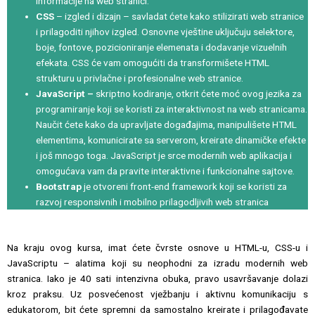
informacije na web stranici.
CSS
– izgled i dizajn – savladat ćete kako stilizirati web stranice
i prilagoditi njihov izgled. Osnovne vještine uključuju selektore,
boje, fontove, pozicioniranje elemenata i dodavanje vizuelnih
efekata. CSS će vam omogućiti da transformišete HTML
strukturu u privlačne i profesionalne web stranice.
JavaScript –
skriptno kodiranje, otkrit ćete moć ovog jezika za
programiranje koji se koristi za interaktivnost na web stranicama.
Naučit ćete kako da upravljate događajima, manipulišete HTML
elementima, komunicirate sa serverom, kreirate dinamičke efekte
i još mnogo toga. JavaScript je srce modernih web aplikacija i
omogućava vam da pravite interaktivne i funkcionalne sajtove.
Bootstrap
je otvoreni front-end framework koji se koristi za
razvoj responsivnih i mobilno prilagodljivih web stranica
Na kraju ovog kursa, imat ćete čvrste osnove u HTML-u, CSS-u i
JavaScriptu – alatima koji su neophodni za izradu modernih web
stranica. Iako je 40 sati intenzivna obuka, pravo usavršavanje dolazi
kroz praksu. Uz posvećenost vježbanju i aktivnu komunikaciju s
edukatorom, bit ćete spremni da samostalno kreirate i prilagođavate