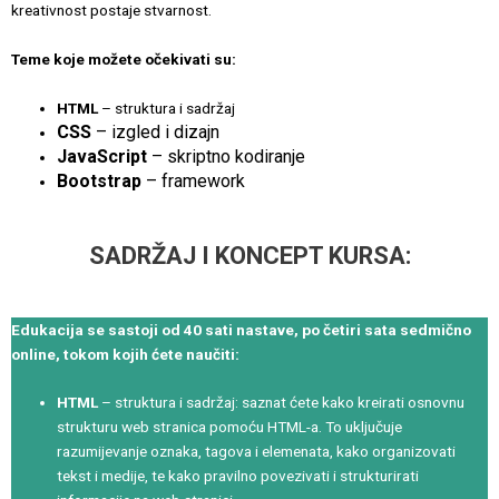
kreativnost postaje stvarnost.
Teme koje možete očekivati su:
HTML
– struktura i sadržaj
CSS
– izgled i dizajn
JavaScript
– skriptno kodiranje
Bootstrap
– framework
SADRŽAJ I KONCEPT KURSA:
Edukacija se sastoji od 40 sati nastave, po četiri sata sedmično
online, tokom kojih ćete naučiti:
HTML
– struktura i sadržaj: saznat ćete kako kreirati osnovnu
strukturu web stranica pomoću HTML-a. To uključuje
razumijevanje oznaka, tagova i elemenata, kako organizovati
tekst i medije, te kako pravilno povezivati i strukturirati