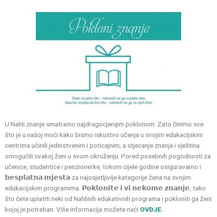
U Nahli znanje smatramo najdragocjenijim poklonom. Zato činimo sve
što je u našoj moći kako bismo iskustvo učenja u svojim edukacijskim
centrima učinili jedinstvenim i poticajnim, a stjecanje znanja i vještina
omogućili svakoj ženi u svom okruženju. Pored posebnih pogodnosti za
učenice, studentice i penzionerke, tokom cijele godine osiguravamo i
𝗯𝗲𝘀𝗽𝗹𝗮𝘁𝗻𝗮 𝗺𝗷𝗲𝘀𝘁𝗮 za najosjetljivije kategorije žena na svojim
edukacijskim programima. 𝗣𝗼𝗸𝗹𝗼𝗻𝗶𝘁𝗲 𝗶 𝘃𝗶 𝗻𝗲𝗸𝗼𝗺𝗲 𝘇𝗻𝗮𝗻𝗷𝗲, tako
što ćete uplatiti neki od Nahlinih edukativnih programa i pokloniti ga ženi
kojoj je potreban. Više informacija možete naći
OVDJE.