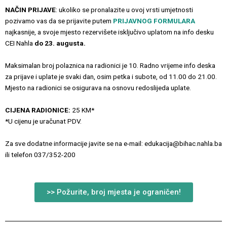
NAČIN PRIJAVE
: ukoliko se pronalazite u ovoj vrsti umjetnosti
pozivamo vas da se prijavite putem
PRIJAVNOG FORMULARA
najkasnije, a svoje mjesto rezervišete isključivo uplatom na info desku
CEI Nahla
do 23. augusta.
Maksimalan broj polaznica na radionici je 10. Radno vrijeme info deska
za prijave i uplate je svaki dan, osim petka i subote, od 11.00 do 21.00.
Mjesto na radionici se osigurava na osnovu redoslijeda uplate.
CIJENA RADIONICE:
25 KM*
*U cijenu je uračunat PDV.
Za sve dodatne informacije javite se na e-mail: edukacija@bihac.nahla.ba
ili telefon 037/352-200
>> Požurite, broj mjesta je ograničen!