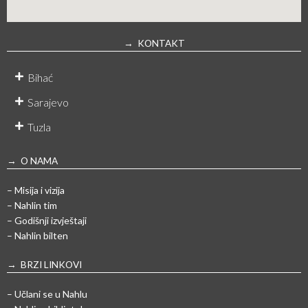
→ KONTAKT
Bihać
Sarajevo
Tuzla
→ O NAMA
– Misija i vizija
– Nahlin tim
– Godišnji izvještaji
– Nahlin bilten
→ BRZI LINKOVI
– Učlani se u Nahlu