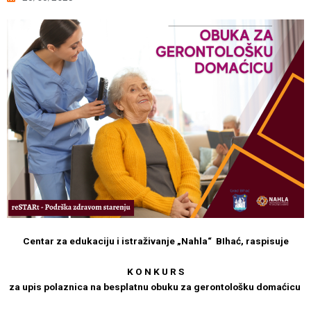
Centar za edukaciju i istraživanje „Nahla“ BIhać,
raspisuje
K O N K U R S
za upis polaznica na besplatnu obuku za gerontološku domaćicu