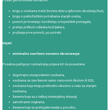
Posao gerontološke domaćice:
brigu o osobama treće životne dobi u njihovom okruženju/kući,
brigu o psihofizičkim potrebama starijih osoba,
pomoć pri kretanju i korištenju ortopedskih pomagala,
pratnju prilikom odlaska kod ljekara,
pružanje prve pomoći, po potrebi.
Uvjeti:
minimalno završeno osnovno obrazovanje
Posebna pažnja pri razmatranju prijava bit će posvećena:
dugotrajno nezaposlenim osobama,
osobama sa završenom samo osnovnom školom ili SSS,
osobama koje imaju prethodno iskustvo u radu sa starijim
osobama,
ženama koje su u teškoj materijalnoj situaciji,
samohranim majkama,
ženama koje su pretrpjele nasilje u porodici,