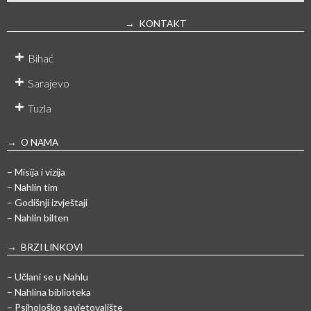
→ KONTAKT
Bihać
Sarajevo
Tuzla
→ O NAMA
– Misija i vizija
– Nahlin tim
– Godišnji izvještaji
– Nahlin bilten
→ BRZI LINKOVI
– Učlani se u Nahlu
– Nahlina biblioteka
– Psihološko savjetovalište