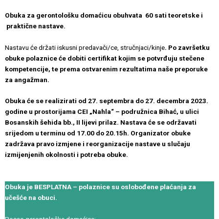
Obuka za gerontološku domaćicu obuhvata 60 sati teoretske i
praktične nastave.
Nastavu će držati iskusni predavači/ce, stručnjaci/kinje
. Po završetku
obuke polaznice će dobiti certifikat kojim se potvrđuju stečene
kompetencije, te prema ostvarenim rezultatima naše preporuke
za angažman.
Obuka će se realizirati od 27. septembra do 27. decembra 2023.
godine u prostorijama CEI „Nahla“ – podružnica Bihać, u ulici
Bosanskih šehida bb., II lijevi prilaz. Nastava će se održavati
srijedom u terminu od 17.00 do 20.15h. Organizator obuke
zadržava pravo izmjene i reorganizacije nastave u slučaju
izmijenjenih okolnosti i potreba obuke.
Obuka je BESPLATNA – polaznice su oslobođene plaćanja za
učešće na obuci.