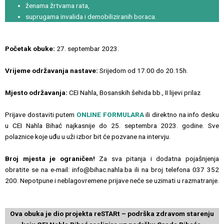
ženama žrtvama rata,
suprugama invalida i demobiliziranih boraca.
Početak obuke:
27. septembar 2023.
Vrijeme održavanja nastave:
Srijedom od 17.00 do 20.15h.
Mjesto održavanja:
CEI Nahla, Bosanskih šehida bb., II lijevi prilaz
Prijave dostaviti putem
ONLINE FORMULARA
ili direktno na info desku
u CEI Nahla Bihać najkasnije do 25. septembra 2023. godine. Sve
polaznice koje uđu u uži izbor bit će pozvane na intervju.
Broj mjesta je ograničen!
Za sva pitanja i dodatna pojašnjenja
obratite se na e-mail: info@bihac.nahla.ba ili na broj telefona 037 352
200. Nepotpune i neblagovremene prijave neće se uzimati u razmatranje.
Ova obuka je dio projekta reSTARt – podrška zdravom starenju