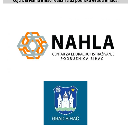
koju CEI Nahla Bihać realizira uz podršku
Grada Bihaća.