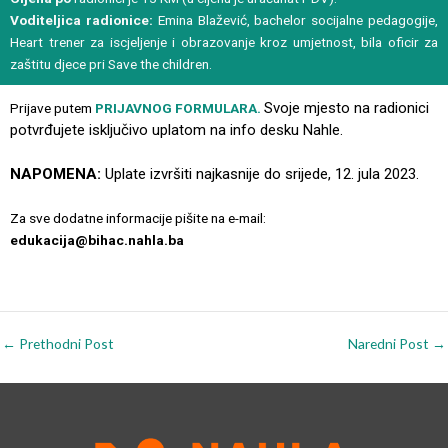
Voditeljica radionice:
Emina Blažević, bachelor socijalne pedagogije,
Heart trener za iscjeljenje i obrazovanje kroz umjetnost, bila oficir za
zaštitu djece pri Save the children.
Svoje mjesto na radionici
Prijave putem
PRIJAVNOG FORMULARA.
potvrđujete isključivo uplatom na info desku Nahle.
NAPOMENA:
Uplate izvršiti najkasnije do srijede, 12. jula 2023.
Za sve dodatne informacije pišite na e-mail:
edukacija@bihac.nahla.ba
←
Prethodni Post
Naredni Post
→