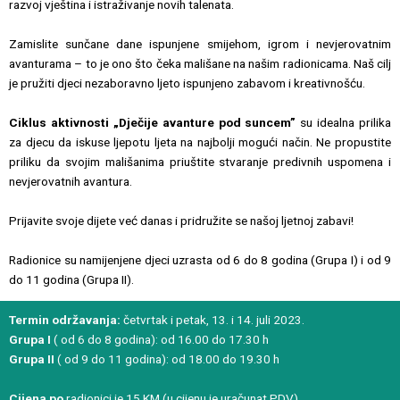
razvoj vještina i istraživanje novih talenata.
Zamislite sunčane dane ispunjene smijehom, igrom i nevjerovatnim
avanturama – to je ono što čeka mališane na našim radionicama. Naš cilj
je pružiti djeci nezaboravno ljeto ispunjeno zabavom i kreativnošću.
Ciklus aktivnosti „Dječije avanture pod suncem”
su idealna prilika
za djecu da iskuse ljepotu ljeta na najbolji mogući način. Ne propustite
priliku da svojim mališanima priuštite stvaranje predivnih uspomena i
nevjerovatnih avantura.
Prijavite svoje dijete već danas i pridružite se našoj ljetnoj zabavi!
Radionice su namijenjene djeci uzrasta od 6 do 8 godina (Grupa I) i od 9
do 11 godina (Grupa II).
Termin održavanja:
četvrtak i petak, 13. i 14. juli 2023.
Grupa I
( od 6 do 8 godina): od 16.00 do 17.30 h
Grupa II
( od 9 do 11 godina): od 18.00 do 19.30 h
Cijena po
radionici je 15 KM (u cijenu je uračunat PDV).