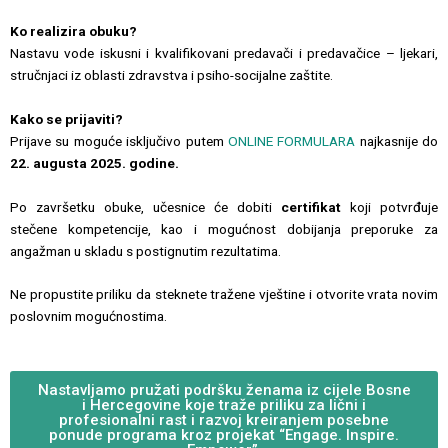
Ko realizira obuku?
Nastavu vode iskusni i kvalifikovani predavači i predavačice – ljekari,
stručnjaci iz oblasti zdravstva i psiho-socijalne zaštite.
Kako se prijaviti?
Prijave su moguće isključivo putem
ONLINE FORMULARA
najkasnije do
22. augusta 2025. godine.
Po završetku obuke, učesnice će dobiti
certifikat
koji potvrđuje
stečene kompetencije, kao i mogućnost dobijanja preporuke za
angažman u skladu s postignutim rezultatima.
Ne propustite priliku da steknete tražene vještine i otvorite vrata novim
poslovnim mogućnostima.
Nastavljamo pružati podršku ženama iz cijele Bosne
i Hercegovine koje traže priliku za lični i
profesionalni rast i razvoj kreiranjem posebne
ponude programa kroz projekat “Engage. Inspire.