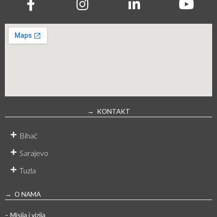
→ KONTAKT
Bihać
Sarajevo
Tuzla
→ O NAMA
– Misija i vizija