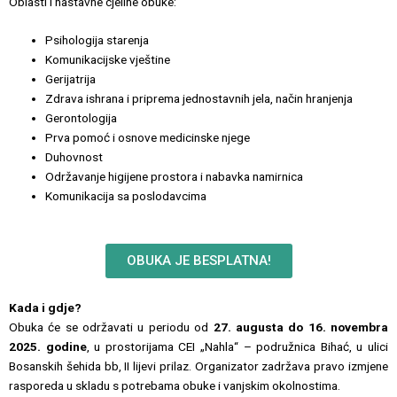
Oblasti i nastavne cjeline obuke:
Psihologija starenja
Komunikacijske vještine
Gerijatrija
Zdrava ishrana i priprema jednostavnih jela, način hranjenja
Gerontologija
Prva pomoć i osnove medicinske njege
Duhovnost
Održavanje higijene prostora i nabavka namirnica
Komunikacija sa poslodavcima
OBUKA JE BESPLATNA!
Kada i gdje?
Obuka će se održavati u periodu od
27. augusta do 16. novembra
2025. godine
, u prostorijama CEI „Nahla“ – podružnica Bihać, u ulici
Bosanskih šehida bb, II lijevi prilaz. Organizator zadržava pravo izmjene
rasporeda u skladu s potrebama obuke i vanjskim okolnostima.