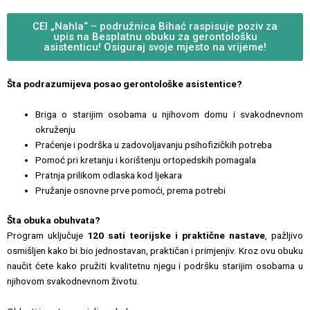
CEI „Nahla“ – podružnica Bihać raspisuje poziv za
upis na Besplatnu obuku za gerontološku
asistenticu! Osiguraj svoje mjesto na vrijeme!
Šta podrazumijeva posao gerontološke asistentice?
Briga o starijim osobama u njihovom domu i svakodnevnom
okruženju
Praćenje i podrška u zadovoljavanju psihofizičkih potreba
Pomoć pri kretanju i korištenju ortopedskih pomagala
Pratnja prilikom odlaska kod ljekara
Pružanje osnovne prve pomoći, prema potrebi
Šta obuka obuhvata?
Program uključuje
120 sati teorijske i praktične nastave
, pažljivo
osmišljen kako bi bio jednostavan, praktičan i primjenjiv. Kroz ovu obuku
naučit ćete kako pružiti kvalitetnu njegu i podršku starijim osobama u
njihovom svakodnevnom životu.