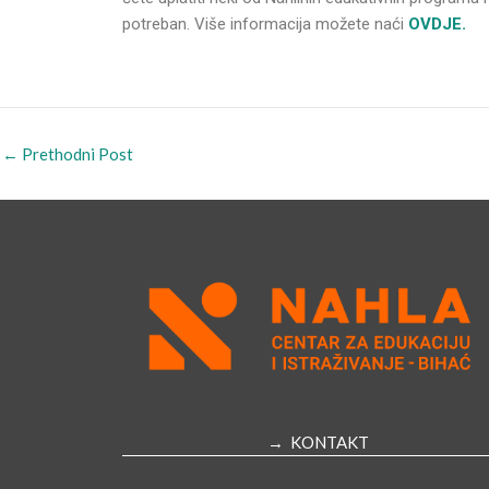
potreban. Više informacija možete naći
OVDJE.
←
Prethodni Post
→ KONTAKT