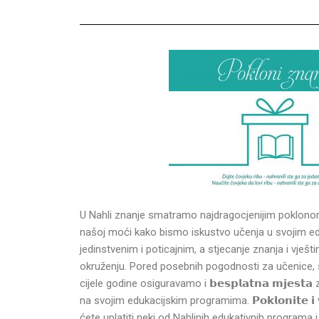
U Nahli znanje smatramo najdragocjenijim poklonom
našoj moći kako bismo iskustvo učenja u svojim edu
jedinstvenim i poticajnim, a stjecanje znanja i vješ
okruženju. Pored posebnih pogodnosti za učenice, 
cijele godine osiguravamo i 𝗯𝗲𝘀𝗽𝗹𝗮𝘁𝗻𝗮 𝗺𝗷𝗲𝘀𝘁
na svojim edukacijskim programima. 𝗣𝗼𝗸𝗹𝗼𝗻𝗶𝘁𝗲 𝗶 𝘃
ćete uplatiti neki od Nahlinih edukativnih programa i 