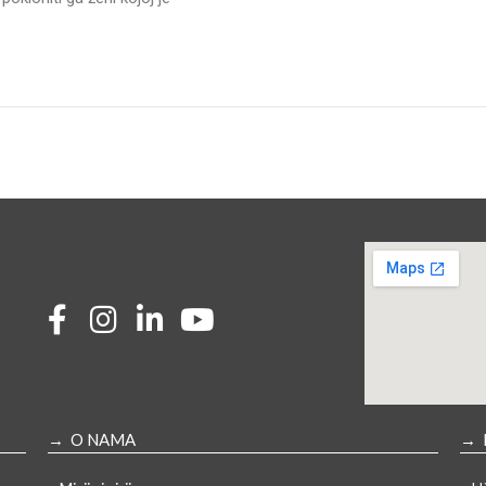
→ O NAMA
→ 