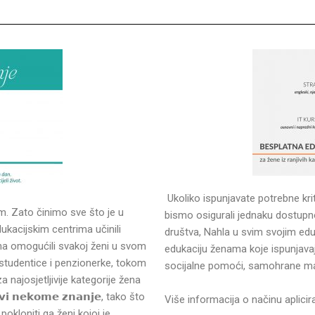
Ukoliko ispunjavate potrebne kri
. Zato činimo sve što je u
bismo osigurali jednaku dostup
kacijskim centrima učinili
društva, Nahla u svim svojim ed
tina omogućili svakoj ženi u svom
edukaciju ženama koje ispunjavaj
studentice i penzionerke, tokom
socijalne pomoći, samohrane majke
 za najosjetljivije kategorije žena
 𝗻𝗲𝗸𝗼𝗺𝗲 𝘇𝗻𝗮𝗻𝗷𝗲, tako što
Više informacija o načinu aplic
pokloniti ga ženi kojoj je