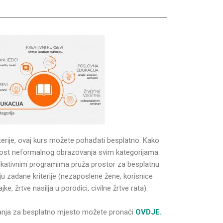
terije, ovaj kurs možete pohađati besplatno. Kako
nost neformalnog obrazovanja svim kategorijama
ukativnim programima pruža prostor za besplatnu
u zadane kriterije (nezaposlene žene, korisnice
, žrtve nasilja u porodici, civilne žrtve rata).
iranja za besplatno mjesto možete pronaći
OVDJE.