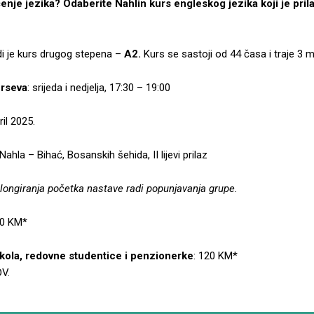
čenje jezika? Odaberite Nahlin kurs engleskog jezika koji je pri
i je kurs drugog stepena –
A2.
Kurs se sastoji od 44 časa i traje 3 
urseva
: srijeda i nedjelja, 17:30 – 19:00
ril 2025.
ahla – Bihać, Bosanskih šehida, II lijevi prilaz
longiranja početka nastave radi popunjavanja grupe.
0 KM*
kola, redovne studentice i penzionerke
: 120 KM*
DV.