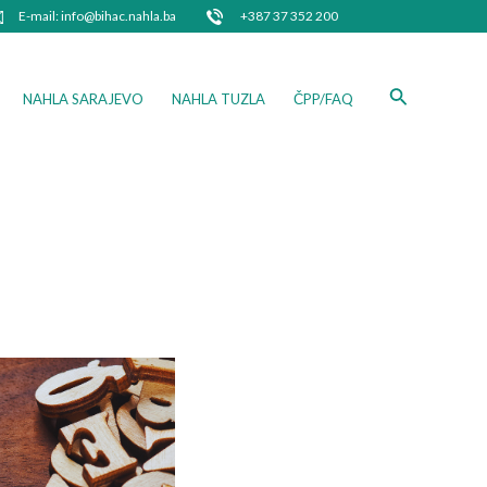
E-mail: info@bihac.nahla.ba
+387 37 352 200
Search
NAHLA SARAJEVO
NAHLA TUZLA
ČPP/FAQ