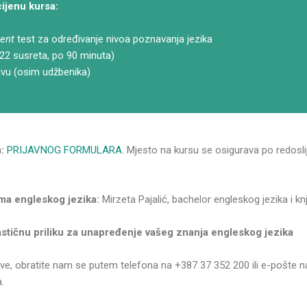
cijenu kursa:
ent
test za određivanje nivoa poznavanja jezika
22 susreta, po 90 minuta)
tavu (osim udžbenika)
:
PRIJAVNOG FORMULARA.
Mjesto na kursu se osigurava po redoslij
ma engleskog jezika:
Mirzeta Pajalić, bachelor engleskog jezika i kn
astičnu priliku za unapređenje vašeg znanja engleskog jezika
jave, obratite nam se putem telefona na +387 37 352 200 ili e-pošte n
a.