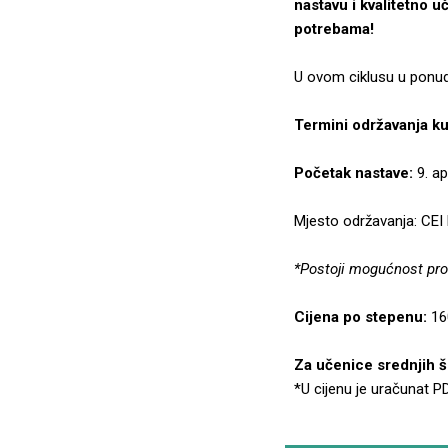
nastavu i kvalitetno u
potrebama!
U ovom ciklusu u ponud
Termini održavanja k
Početak nastave:
9. ap
Mjesto održavanja: CEI N
*Postoji mogućnost pro
Cijena po stepenu:
16
Za učenice srednjih š
*U cijenu je uračunat P