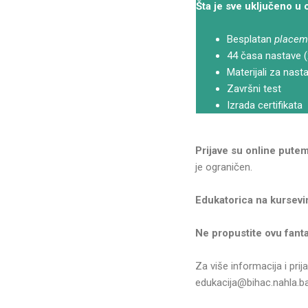
Šta je sve uključeno u 
Besplatan
placem
44 časa nastave (
Materijali za nas
Završni test
Izrada certifikata
Prijave su online putem
je ograničen.
Edukatorica na kursevi
Ne propustite ovu fant
Za više informacija i pri
edukacija@bihac.nahla.b