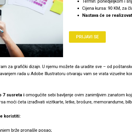
Termin: ponedjeljkom i sr
Cijena kursa: 90 KM, za č
Nastava će se realizovat
PRIJAVI SE
rogram za grafički dizajn. U njemu možete da uradite sve – od poštans
Poznavanjem rada u Adobe Illustratoru otvaraju vam se vrata vizuelne
 7 susreta i
omogućite sebi bavljenje ovim zanimljivim zanatom koji 
a moći ćeta izrađivati vizitkarte, letke, brošure, memorandume, bilbor
 koristiti:
njem brže pronašle posao;