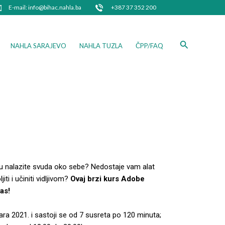
E-mail: info@bihac.nahla.ba
+387 37 352 200
Search
NAHLA SARAJEVO
NAHLA TUZLA
ČPP/FAQ
ciju nalazite svuda oko sebe? Nedostaje vam alat
iti i učiniti vidljivom?
Ovaj brzi kurs Adobe
vas!
ara 2021. i sastoji se od 7 susreta po 120 minuta;