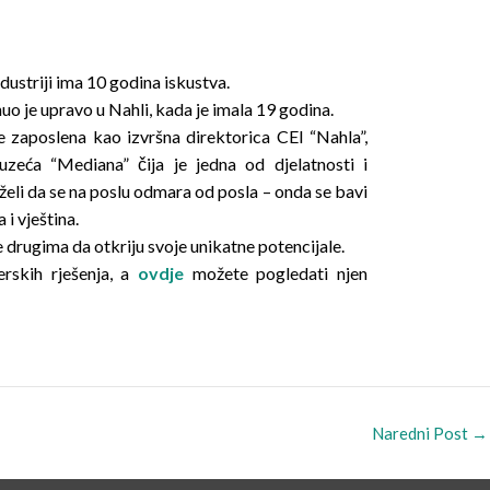
dustriji ima 10 godina iskustva.
nuo je upravo u Nahli, kada je imala 19 godina.
je zaposlena kao izvršna direktorica CEI “Nahla”,
zeća “Mediana” čija je jedna od djelatnosti i
li da se na poslu odmara od posla – onda se bavi
i vještina.
 drugima da otkriju svoje unikatne potencijale.
erskih rješenja, a
ovdje
možete pogledati njen
Naredni Post
→