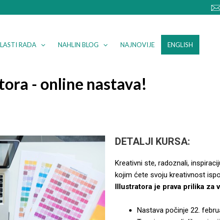
LASTI RADA
NAHLIN BLOG
NAJNOVIJE
ENGLISH
tora - online nastava!
DETALJI KURSA:
Kreativni ste, radoznali, inspira
kojim ćete svoju kreativnost ispolj
Illustratora je prava prilika za 
Nastava počinje 22. febru