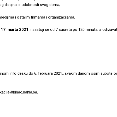
čkog dizajna iz udobnosti svog doma;
dijima i ostalim firmama i organizacijama.
 17. marta 2021.
i sastoji se od 7 susreta po 120 minuta, a održav
inom info desku do 6. februara 2021., svakim danom osim subote od
ukacija@bihac.nahla.ba.