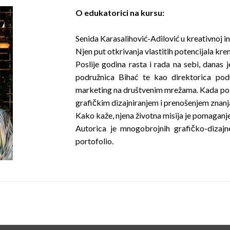
O edukatorici na kursu:
Senida Karasalihović-Adilović u kreativnoj in
Njen put otkrivanja vlastitih potencijala kre
Poslije godina rasta i rada na sebi, danas 
podružnica Bihać te kao direktorica podu
marketing na društvenim mrežama. Kada pože
grafičkim dizajniranjem i prenošenjem znanja 
Kako kaže, njena životna misija je pomaganje
Autorica je mnogobrojnih grafičko-dizajn
portofolio.