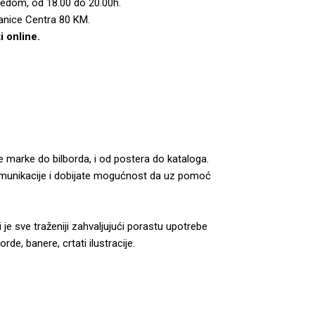
ijedom, od 18.00 do 20.00h.
lanice Centra 80 KM.
i online.
ke marke do bilborda, i od postera do kataloga.
 komunikacije i dobijate mogućnost da uz pomoć
je sve traženiji zahvaljujući porastu upotrebe
de, banere, crtati ilustracije.