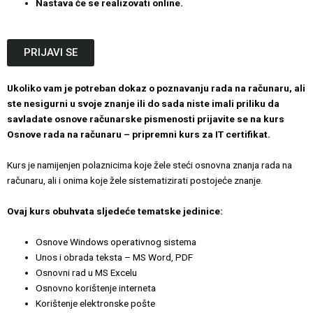
Nastava će se realizovati online.
PRIJAVI SE
Ukoliko vam je potreban dokaz o poznavanju rada na računaru, ali
ste nesigurni u svoje znanje ili do sada niste imali priliku da
savladate osnove računarske pismenosti prijavite se na kurs
Osnove rada na računaru – pripremni kurs za IT certifikat.
Kurs je namijenjen polaznicima koje žele steći osnovna znanja rada na
računaru, ali i onima koje žele sistematizirati postojeće znanje.
Ovaj kurs obuhvata sljedeće tematske jedinice:
Osnove Windows operativnog sistema
Unos i obrada teksta – MS Word, PDF
Osnovni rad u MS Excelu
Osnovno korištenje interneta
Korištenje elektronske pošte