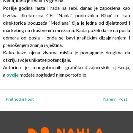
Nahli, kada je imala 19 godina.
Poslije godina rasta i rada na sebi, danas je zaposlena kao
izvršna direktorica CEI “Nahla”, podružnica Bihać te kao
direktorica poduzeća “Mediana” čija je jedna od djelatnosti i
marketing na društvenim mrežama. Kada poželi da se na poslu
odmara od posla – onda se bavi grafičkim dizajniranjem i
prenošenjem znanja i vještina.
Kako kaže, njena životna misija je pomaganje drugima da
otkriju svoje unikatne potencijale.
Autorica je mnogobrojnih grafičko-dizajnerskih rješenja,
a
ovdje
možete pogledati njen portofolio.
←
Prethodni Post
Naredni Post
→