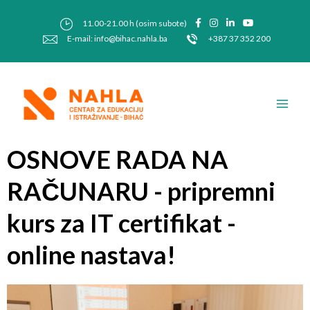
Skip
Post
to
navigation
11.00-21.00 h (osim subote)
content
E-mail: info@bihac.nahla.ba
+387 37 352 200
Main
Men
OSNOVE RADA NA
RAČUNARU - pripremni
kurs za IT certifikat -
online nastava!