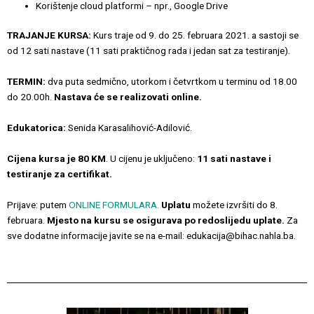
Korištenje cloud platformi – npr., Google Drive
TRAJANJE KURSA:
Kurs traje od 9. do 25. februara 2021. a sastoji se
od 12 sati nastave (11 sati praktičnog rada i jedan sat za testiranje).
TERMIN:
dva puta sedmično, utorkom i četvrtkom u terminu od 18.00
do 20.00h.
Nastava će se realizovati online.
Edukatorica:
Senida Karasalihović-Adilović.
Cijena kursa je 80 KM
. U cijenu je uključeno:
11 sati nastave i
testiranje za certifikat.
Prijave: putem
ONLINE FORMULARA.
Uplatu
možete izvršiti do 8.
februara.
Mjesto na kursu se osigurava po redoslijedu uplate.
Za
sve dodatne informacije javite se na e-mail: edukacija@bihac.nahla.ba.