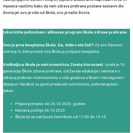
mjeseca naučimo kako da nam zdrava prehrana postane sastavni dio
života jer ovo je više od škole, ovo je način života.
Iskoristite jedinstven i efikasan program škole zdrave prehrane.
Ovo je prva besplatna škola. Da, dobro ste čuli?
Za sve članove i
one koji to žele postati ova škola je potpuno besplatna.
Voditeljica škole je nutricionistica Zineta Horozović.
Izvela je 10
generacija Škole zdrave prehrane, održavala edukacije i seminare o
zdravoj prehrani i nutricionizmu u više gradova u Bosni i Hercegovini i
dijaspori. Na školi su gosti predavači nutricionisti, psihoterapeuti i
ljekari.
Prijave primamo do 25.10.2023. godine.
Nastava počinje 26.10.2023.
Škola će se održavati četvrtkom od 17.00 do 19.15.