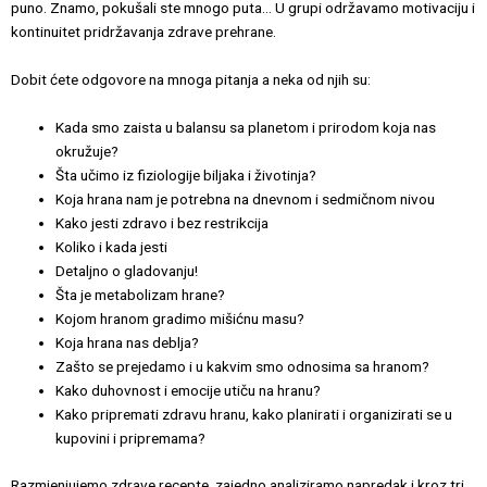
puno. Znamo, pokušali ste mnogo puta… U grupi održavamo motivaciju i
kontinuitet pridržavanja zdrave prehrane.
Dobit ćete odgovore na mnoga pitanja a neka od njih su:
Kada smo zaista u balansu sa planetom i prirodom koja nas
okružuje?
Šta učimo iz fiziologije biljaka i životinja?
Koja hrana nam je potrebna na dnevnom i sedmičnom nivou
Kako jesti zdravo i bez restrikcija
Koliko i kada jesti
Detaljno o gladovanju!
Šta je metabolizam hrane?
Kojom hranom gradimo mišićnu masu?
Koja hrana nas deblja?
Zašto se prejedamo i u kakvim smo odnosima sa hranom?
Kako duhovnost i emocije utiču na hranu?
Kako pripremati zdravu hranu, kako planirati i organizirati se u
kupovini i pripremama?
Razmjenjujemo zdrave recepte, zajedno analiziramo napredak i kroz tri