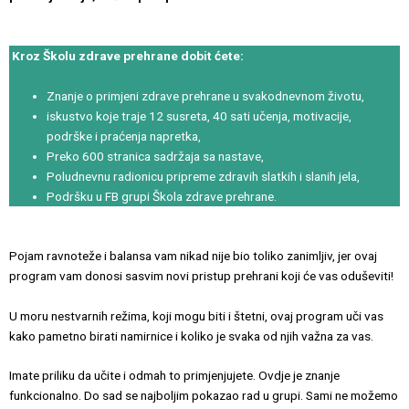
Kroz Školu zdrave prehrane dobit ćete:
Znanje o primjeni zdrave prehrane u svakodnevnom životu,
iskustvo koje traje 12 susreta, 40 sati učenja, motivacije,
podrške i praćenja napretka,
Preko 600 stranica sadržaja sa nastave,
Poludnevnu radionicu pripreme zdravih slatkih i slanih jela,
Podršku u FB grupi Škola zdrave prehrane.
Pojam ravnoteže i balansa vam nikad nije bio toliko zanimljiv, jer ovaj
program vam donosi sasvim novi pristup prehrani koji će vas oduševiti!
U moru nestvarnih režima, koji mogu biti i štetni, ovaj program uči vas
kako pametno birati namirnice i koliko je svaka od njih važna za vas.
Imate priliku da učite i odmah to primjenjujete. Ovdje je znanje
funkcionalno. Do sad se najboljim pokazao rad u grupi. Sami ne možemo