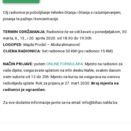
Cilj radionice je poboljšanje tehnike čitanja i čitanja s razumijevanjem,
pisanja te pažnje i koncentracije.
TERMIN ODRŽAVANJA:
Radionice će se održavati u ponedjeljakom, 30.
marta, 6., 13., i 20. aprila 2020. od 18.30 do 19.30h
LOGOPED:
Majda Prošić – Abdurahmanović
CIJENA RADIONICA:
Set radionica 50 KM (po radionici 15 KM)
NAČIN PRIJAVE:
putem
ONLINE FORMULARA
. Mjesto na radionici za
vaše dijete, osiguravate uplatom na info desku Nahle, svakim danom
osim subote od 12 do 20h. Mjesto na kursu se osigurava na osnovu
redoslijeda uplate. Rok za prijavu je 27. mart 2020.
Broj mjesta na
radionici je ograničen.
Za sve dodatne informacije javite se na email: info@bihac.nahla.ba.