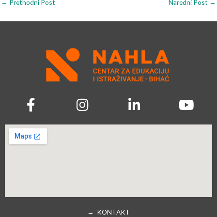
←
Prethodni Post
Naredni Post
→
→ KONTAKT