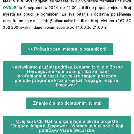
NAČIN PRIJAVE:
prijaviti se možete isključivo putem formulara na linku
OVDJE
do 6. septembra 2024. do 21.00 sati ili do popune mjesta. Broj
mjesta na obuci je ograničen. Za sva pitanja i dodatna pojašnjenja
obratite se na e-mail: info@bihac.nahla.ba, ili na broj telefona
+387 37
352 200
svakim danom osim subote od 11.00 do 21.00 h.
>> Požurite broj mjesta je ograničen!
Nastavljamo pružati podršku ženama iz cijele Bosne
i Hercegovine koje traže priliku za lični i
profesionalni rast i razvoj kreiranjem posebne
ponude programa kroz projekat “Engage. Inspire.
Empower”.
Znanje činimo dostupnim svima!
Ovaj kurs CEI Nahla organizuje u okviru projekta
“Engage. Inspire. Empower - Women in business” koji
podržava Vlada Švicarske.