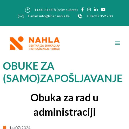
Skip
Post
to
navigation
11.00-21.00 h (osim subote)
content
E-mail: info@bihac.nahla.ba
+387 37 352 200
Main
Men
OBUKE ZA
(SAMO)ZAPOŠLJAVANJE
Obuka za rad u
administraciji
14/07/2024