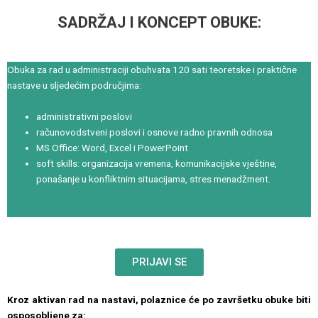
SADRŽAJ I KONCEPT OBUKE:
Obuka za rad u administraciji obuhvata 120 sati teoretske i praktične
nastave u sljedećim područjima:
administrativni poslovi
računovodstveni poslovi i osnove radno pravnih odnosa
MS Office: Word, Excel i PowerPoint
soft skills: organizacija vremena, komunikacijske vještine,
ponašanje u konfliktnim situacijama, stres menadžment.
PRIJAVI SE
Kroz aktivan rad na nastavi, polaznice će po završetku obuke biti
osposobljene za: