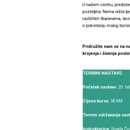
U našem centru, predstav
posteljina. Nema ništa lj
različitim tkaninama, dez
o pokretanju malog bizni
Pridružite nam se na n
krojenja i šivenja poste
TERMINI NASTAVE:
Početak nastave:
20. fe
Cijena kursa:
50 KM
Termin održavanja nast
Instruktorica:
Suada Čov