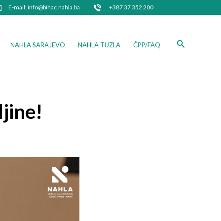
E-mail: info@bihac.nahla.ba
+387 37 352 200
Search
NAHLA SARAJEVO
NAHLA TUZLA
ČPP/FAQ
jine!