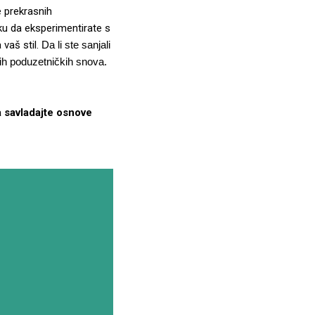
e prekrasnih
iku da eksperimentirate s
 vaš stil.
Da li ste sanjali
ih poduzetničkih snova.
 savladajte osnove