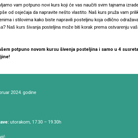
ljamo vam potpuno novi kurs koji će vas naučiti svim tajnama izrad
epše od osjećaja da napravite nešto vlastito. Naš kurs pruža vam pril
enima i stilovima kako biste napravili posteljinu koja odlično odražava
sa? Naš kurs šivanja posteljina može biti korak prema ostvarenju vaš
ašem potpuno novom kursu šivenja posteljina i samo u 4 susreta
ljine!
bruar 2024. godine
ave:
utorakom, 17.30 – 19.30h
ić.