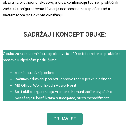
obzira na prethodno iskustvo, a kroz kombinaciju teorije i praktičnih
zadataka osigurat ćemo ti znanja neophodna za uspješan rad u
savremenom poslovnom okruženju.
SADRŽAJ I KONCEPT OBUKE:
Obuka za rad u administraciji obuhvata 120 sati teoretske i praktične
nastave u sljedećim područjima:
Administrativni poslovi
Računovodstveni poslovi i osnove radno pravnih odnosa
MS Office: Word, Excel i PowerPoint
Soft skills: organizacija vremena, komunikacijske vještine,
ponašanje u konfliktnim situacijama, stres menadžment.
PRIJAVI SE