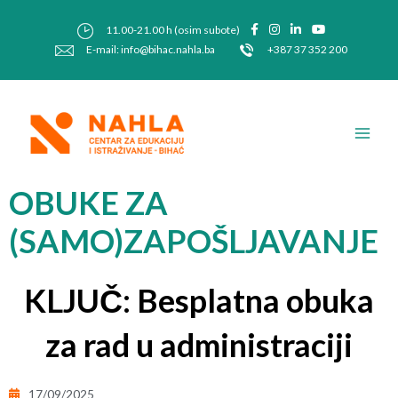
Skip
Post
to
navigation
11.00-21.00 h (osim subote)
content
E-mail: info@bihac.nahla.ba
+387 37 352 200
Main
Men
OBUKE ZA
(SAMO)ZAPOŠLJAVANJE
KLJUČ: Besplatna obuka
za rad u administraciji
17/09/2025