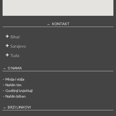
→ KONTAKT
Bihać
Sarajevo
Tuzla
→ O NAMA
– Misija i vizija
– Nahlin tim
– Godišnji izvještaji
– Nahlin bilten
→ BRZI LINKOVI