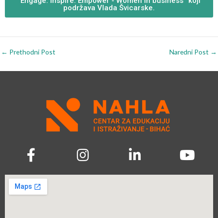
“Engage. Inspire. Empower - Women in business” koji
podržava Vlada Švicarske.
←
Prethodni Post
Naredni Post
→