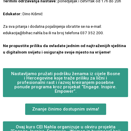
Termini održavanja nastave:
ponedjeljak i četvrtak od 17h do 20h
Edukator:
Dino Kišmić
Za sva pitanja i dodatna pojašnjenja obratite se na e-mail:
edukacija@bihac.nahla.ba ili na broj telefona 037 352 200.
Ne propustite priliku da ovladate jednim od najtraženijih vještina
u digitalnom svijetu i osigurajte svoje mjesto na vrijeme!
Nastavljamo pružati podršku ženama iz cijele Bosne
i Hercegovine koje traže priliku za lični i
profesionalni rast i razvoj kreiranjem posebne
ponude programa kroz projekat “Engage. Inspire.
Empower”.
Znanje činimo dostupnim svima!
Ovaj kurs CEI Nahla organizuje u okviru projekta