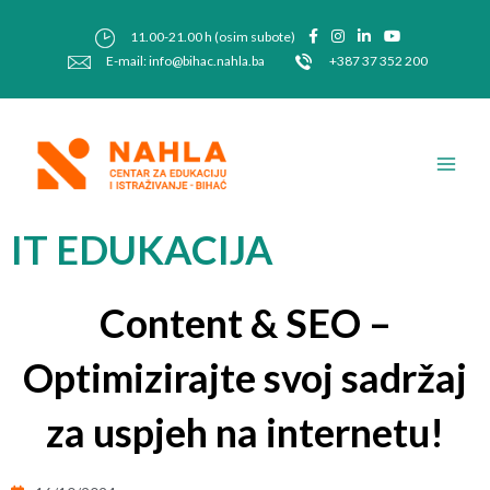
Skip
Post
to
navigation
11.00-21.00 h (osim subote)
content
E-mail: info@bihac.nahla.ba
+387 37 352 200
Main
Men
IT EDUKACIJA
Content & SEO –
Optimizirajte svoj sadržaj
za uspjeh na internetu!