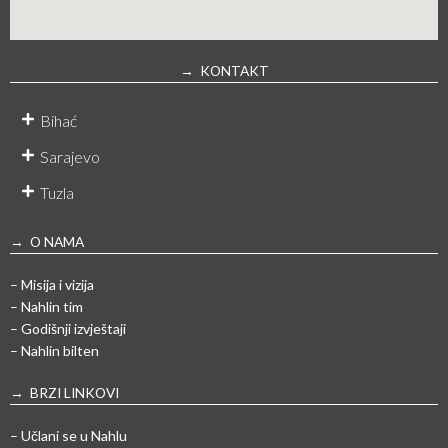
→ KONTAKT
Bihać
Sarajevo
Tuzla
→ O NAMA
– Misija i vizija
– Nahlin tim
– Godišnji izvještaji
– Nahlin bilten
→ BRZI LINKOVI
– Učlani se u Nahlu