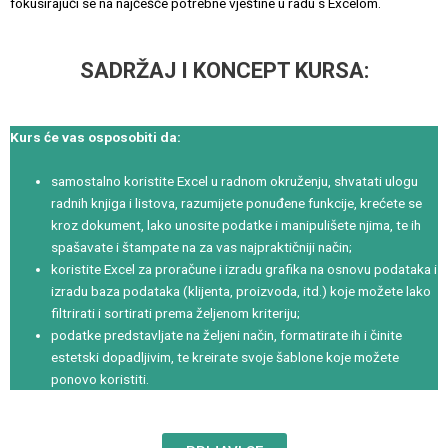
fokusirajući se na najčešće potrebne vještine u radu s Excelom.
SADRŽAJ I KONCEPT KURSA:
Kurs će vas osposobiti da:
samostalno koristite Excel u radnom okruženju, shvatati ulogu
radnih knjiga i listova, razumijete ponuđene funkcije, krećete se
kroz dokument, lako unosite podatke i manipulišete njima, te ih
spašavate i štampate na za vas najpraktičniji način;
koristite Excel za proračune i izradu grafika na osnovu podataka i
izradu baza podataka (klijenta, proizvoda, itd.) koje možete lako
filtrirati i sortirati prema željenom kriteriju;
podatke predstavljate na željeni način, formatirate ih i činite
estetski dopadljivim, te kreirate svoje šablone koje možete
ponovo koristiti.