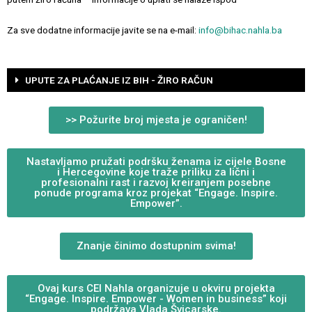
Za sve dodatne informacije javite se na e-mail:
info@bihac.nahla.ba
UPUTE ZA PLAĆANJE IZ BIH - ŽIRO RAČUN
>> Požurite broj mjesta je ograničen!
Nastavljamo pružati podršku ženama iz cijele Bosne
i Hercegovine koje traže priliku za lični i
profesionalni rast i razvoj kreiranjem posebne
ponude programa kroz projekat “Engage. Inspire.
Empower”.
Znanje činimo dostupnim svima!
Ovaj kurs CEI Nahla organizuje u okviru projekta
“Engage. Inspire. Empower - Women in business” koji
podržava Vlada Švicarske.