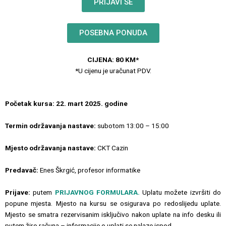
PRIJAVI SE
POSEBNA PONUDA
CIJENA: 80 KM*
*U cijenu je uračunat PDV.
Početak kursa: 22. mart 2025. godine
Termin održavanja nastave:
subotom 13:00 – 15:00
Mjesto održavanja nastave:
CKT Cazin
Predavač:
Enes Škrgić, profesor informatike
Prijave:
putem
PRIJAVNOG FORMULARA.
Uplatu možete izvršiti do
popune mjesta. Mjesto na kursu se osigurava po redoslijedu uplate.
Mjesto se smatra rezervisanim isključivo nakon uplate na info desku ili
putem žiro računa – informacije o uplati se nalaze ispod