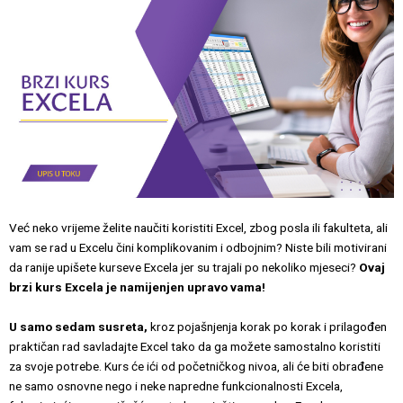
Već neko vrijeme želite naučiti koristiti Excel, zbog posla ili fakulteta, ali
vam se rad u Excelu čini komplikovanim i odbojnim? Niste bili motivirani
da ranije upišete kurseve Excela jer su trajali po nekoliko mjeseci?
Ovaj
brzi kurs Excela je namijenjen upravo vama!
U samo sedam susreta,
kroz pojašnjenja korak po korak i prilagođen
praktičan rad savladajte Excel tako da ga možete samostalno koristiti
za svoje potrebe. Kurs će ići od početničkog nivoa, ali će biti obrađene
ne samo osnovne nego i neke napredne funkcionalnosti Excela,