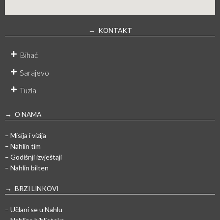
→ KONTAKT
Bihać
Sarajevo
Tuzla
→ O NAMA
– Misija i vizija
– Nahlin tim
– Godišnji izvještaji
– Nahlin bilten
→ BRZI LINKOVI
– Učlani se u Nahlu