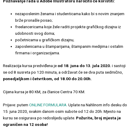
Poznavanje rada u Adobe Illustratoru naročito će koristiti:
nezaposlenim ženama i studenticama kako bi s novim znanjem
brže pronašle posao;
freelancericama koje žele raditi projekte grafičkog dizajna iz
udobnosti svog doma;
početnicama u grafičkom dizajnu;
zaposlenicama u štamparijama, štampanim medijima i ostalim
firmama i organizacijama.
Realizacija kursa predviđena je
od 18. juna do 13. jula 2020.
i sastoji
se od 8 susreta po 120 minuta, a održavat će se dva puta sedmično,
ponedjeljkom i četvrtkom, od 18.00 do 20.00h.
Cijena kursa je 80 KM, za članice Centra 70 KM.
Prijave: putem
ONLINE FORMULARA.
Uplate na Nahlinom info desku do
15. juna 2020, svakim danom osim subote od 12 do 20h. Mjesto na
kursu se osigurava po redoslijedu uplate.
Požurite, broj mjesta je
ograničen na 12 osoba!