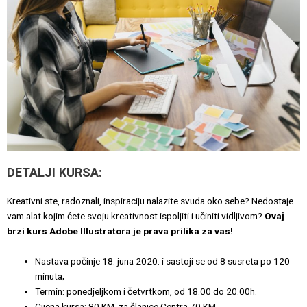
DETALJI KURSA:
Kreativni ste, radoznali, inspiraciju nalazite svuda oko sebe? Nedostaje
vam alat kojim ćete svoju kreativnost ispoljiti i učiniti vidljivom?
Ovaj
brzi kurs Adobe Illustratora je prava prilika za vas!
Nastava počinje 18. juna 2020. i sastoji se od 8 susreta po 120
minuta;
Termin: ponedjeljkom i četvrtkom, od 18.00 do 20.00h.
Cijena kursa: 80 KM, za članice Centra 70 KM.