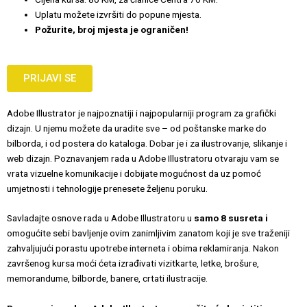
Uplatu možete izvršiti do popune mjesta.
Požurite, broj mjesta je ograničen!
PRIJAVI SE
Adobe Illustrator je najpoznatiji i najpopularniji program za grafički
dizajn. U njemu možete da uradite sve – od poštanske marke do
bilborda, i od postera do kataloga. Dobar je i za ilustrovanje, slikanje i
web dizajn. Poznavanjem rada u Adobe Illustratoru otvaraju vam se
vrata vizuelne komunikacije i dobijate mogućnost da uz pomoć
umjetnosti i tehnologije prenesete željenu poruku.
Savladajte osnove rada u Adobe Illustratoru u
samo 8 susreta i
omogućite sebi bavljenje ovim zanimljivim zanatom koji je sve traženiji
zahvaljujući porastu upotrebe interneta i obima reklamiranja. Nakon
završenog kursa moći ćeta izrađivati vizitkarte, letke, brošure,
memorandume, bilborde, banere, crtati ilustracije.