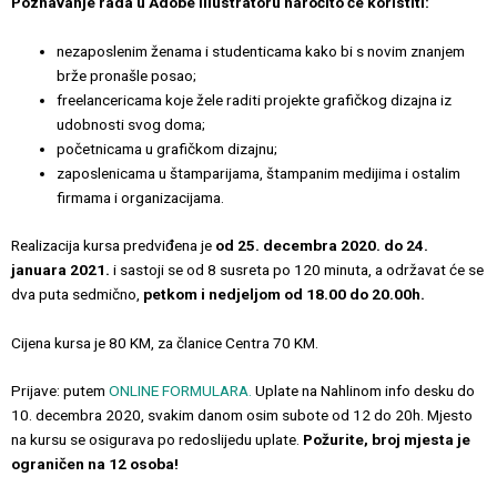
Poznavanje rada u Adobe Illustratoru naročito će koristiti:
nezaposlenim ženama i studenticama kako bi s novim znanjem
brže pronašle posao;
freelancericama koje žele raditi projekte grafičkog dizajna iz
udobnosti svog doma;
početnicama u grafičkom dizajnu;
zaposlenicama u štamparijama, štampanim medijima i ostalim
firmama i organizacijama.
Realizacija kursa predviđena je
od 25. decembra 2020. do 24.
januara 2021.
i sastoji se od 8 susreta po 120 minuta, a održavat će se
dva puta sedmično,
petkom i nedjeljom od 18.00 do 20.00h.
Cijena kursa je 80 KM, za članice Centra 70 KM.
Prijave: putem
ONLINE FORMULARA.
Uplate na Nahlinom info desku do
10. decembra 2020, svakim danom osim subote od 12 do 20h. Mjesto
na kursu se osigurava po redoslijedu uplate.
Požurite, broj mjesta je
ograničen na 12 osoba!