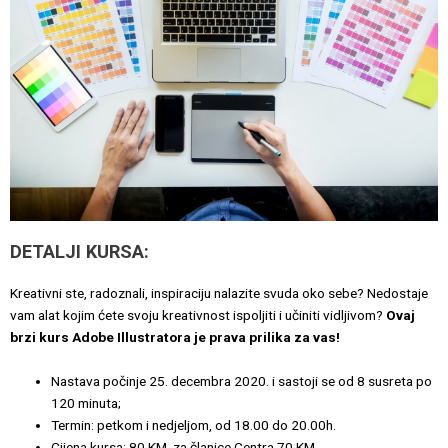
DETALJI KURSA:
Kreativni ste, radoznali, inspiraciju nalazite svuda oko sebe? Nedostaje
vam alat kojim ćete svoju kreativnost ispoljiti i učiniti vidljivom?
Ovaj
brzi kurs Adobe Illustratora je prava prilika za vas!
Nastava počinje 25. decembra 2020. i sastoji se od 8 susreta po
120 minuta;
Termin: petkom i nedjeljom, od 18.00 do 20.00h.
Cijena kursa: 80 KM, za članice Centra 70 KM.