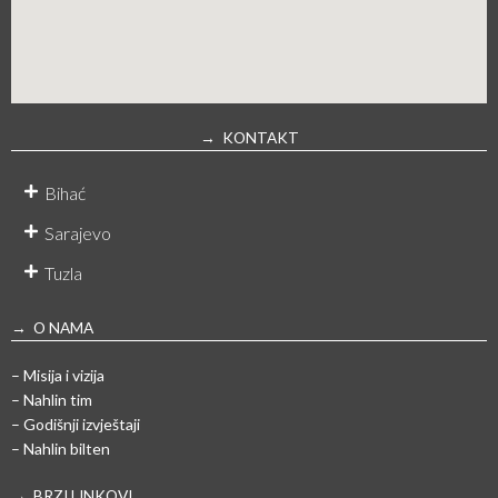
→ KONTAKT
Bihać
Sarajevo
Tuzla
→ O NAMA
– Misija i vizija
– Nahlin tim
– Godišnji izvještaji
– Nahlin bilten
→ BRZI LINKOVI