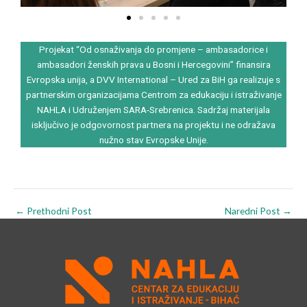
o
u
s
Projekat “Od osnaživanja do promjene – ambasadorice i
ambasadori ženskih prava u Bosni i Hercegovini” finansira
Evropska unija, a DVV International – Ured za BiH ga realizuje s
partnerskim organizacijama Centrom za edukaciju i istraživanje
NAHLA i Udruženjem SARA-Srebrenica. Sadržaj materijala
isključivo je odgovornost partnera na projektu i ne odražava
nužno stav Evropske Unije.
←
Prethodni Post
Naredni Post
→