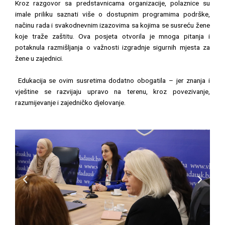
Kroz razgovor sa predstavnicama organizacije, polaznice su
imale priliku saznati više o dostupnim programima podrške,
načinu rada i svakodnevnim izazovima sa kojima se susreću žene
koje traže zaštitu. Ova posjeta otvorila je mnoga pitanja i
potaknula razmišljanja o važnosti izgradnje sigurnih mjesta za
žene u zajednici.
Edukacija se ovim susretima dodatno obogatila – jer znanja i
vještine se razvijaju upravo na terenu, kroz povezivanje,
razumijevanje i zajedničko djelovanje.
P
N
r
e
e
x
v
t
i