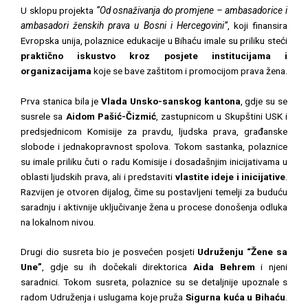
U sklopu projekta
“Od osnaživanja do promjene – ambasadorice i
ambasadori ženskih prava u Bosni i Hercegovini”
, koji finansira
Evropska unija, polaznice edukacije u Bihaću imale su priliku steći
praktično iskustvo kroz posjete institucijama i
organizacijama
koje se bave zaštitom i promocijom prava žena.
Prva stanica bila je
Vlada Unsko-sanskog kantona
, gdje su se
susrele sa
Aidom Pašić-Čizmić
, zastupnicom u Skupštini USK i
predsjednicom Komisije za pravdu, ljudska prava, građanske
slobode i jednakopravnost spolova. Tokom sastanka, polaznice
su imale priliku čuti o radu Komisije i dosadašnjim inicijativama u
oblasti ljudskih prava, ali i predstaviti
vlastite ideje i inicijative
.
Razvijen je otvoren dijalog, čime su postavljeni temelji za buduću
saradnju i aktivnije uključivanje žena u procese donošenja odluka
na lokalnom nivou.
Drugi dio susreta bio je posvećen posjeti
Udruženju “Žene sa
Une”
, gdje su ih dočekali direktorica
Aida Behrem
i njeni
saradnici. Tokom susreta, polaznice su se detaljnije upoznale s
radom Udruženja i uslugama koje pruža
Sigurna kuća u Bihaću
.