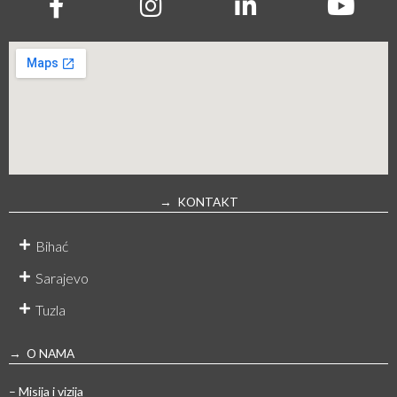
→ KONTAKT
Bihać
Sarajevo
Tuzla
→ O NAMA
– Misija i vizija