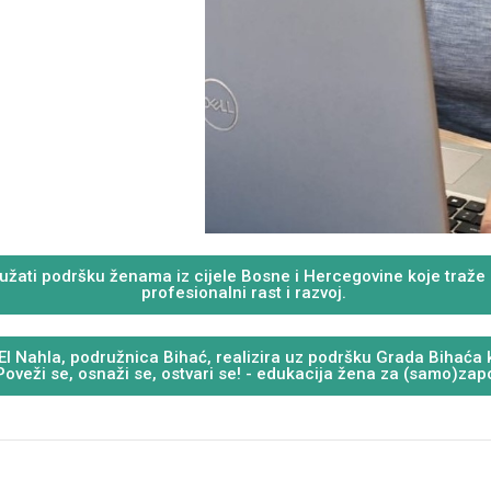
žati podršku ženama iz cijele Bosne i Hercegovine koje traže pr
profesionalni rast i razvoj.
I Nahla, podružnica Bihać, realizira uz podršku Grada Bihaća k
Poveži se, osnaži se, ostvari se! - edukacija žena za (samo)zap