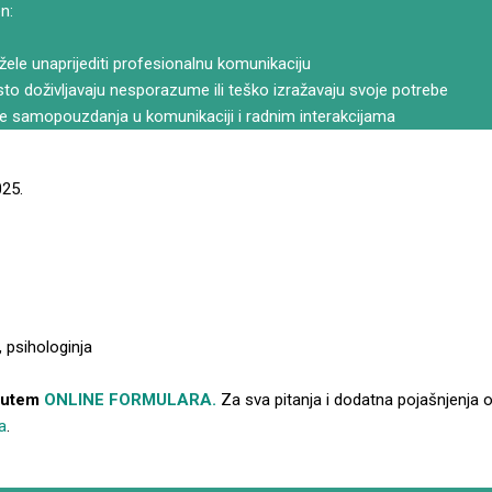
n:
žele unaprijediti profesionalnu komunikaciju
o doživljavaju nesporazume ili teško izražavaju svoje potrebe
iše samopouzdanja u komunikaciji i radnim interakcijama
25.
 psihologinja
 putem
ONLINE FORMULARA.
Za sva pitanja i dodatna pojašnjenja o
a
.