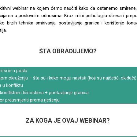
kitivni webinar na kojem ćemo naučiti kako da ostanemo smirene, 
acijama u poslovnim odnosima. Kroz mini psihologiju stresa i prepo
o brzih tehnika smirivanja, postavljanje granica i korištenje tona
ija.
ŠTA OBRAĐUJEMO?
tresori u poslu
nom okruženju – šta su i kako mogu nastati (koji su najčešći okidači)
 u konfliktu
konfliktnim ličnostima + postavljanje granica
or preusmjeriti prema rješenju
ZA KOGA JE OVAJ WEBINAR?