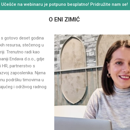
Učešće na webinaru je potpuno besplatno! Pridružite nam se!
O ENI ZIMIĆ
a s gotovo deset godina
skih resursa, stečenog u
iji. Trenutno radi kao
niji Endava d.o.o., gdje
i HR, partnerstvo s
zvoj zaposlenika. Njena
ranu podršku timovima u
rajućeg i održivog radnog