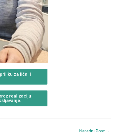
iliku za lični i
roz realizaciju
ošljavanje.
Naredni Post
→