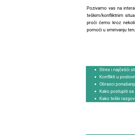
Pozivamo vas na intera
teškim/konfliktnim situ
proći ćemo kroz nekolik
pomoći u smirivanju tenz
Stres i najčešći s
Konflikti u poslov
Obrasci ponašanja
Kako postupiti sa 
Kako teški razgov