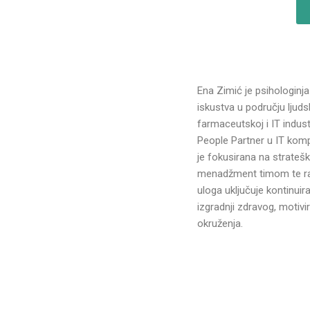
Ena Zimić je psihologinj
iskustva u području ljud
farmaceutskoj i IT industr
People Partner u IT kompa
je fokusirana na stratešk
menadžment timom te ra
uloga uključuje kontinui
izgradnji zdravog, motivi
okruženja.