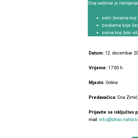
Ovaj webinar je namijenje
svim ženama koji 
osobama koje čest
svima koji žele v
Datum:
12. decembar 20
Vrijeme:
17:00 h
Mjesto
: Online
Predavačica:
Ena Zimić,
Prijavite se isključivo
mail:
info@bihac.nahla.b