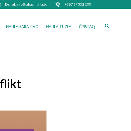
E-mail: info@bihac.nahla.ba
+387 37 352 200
Search
NAHLA SARAJEVO
NAHLA TUZLA
ČPP/FAQ
likt