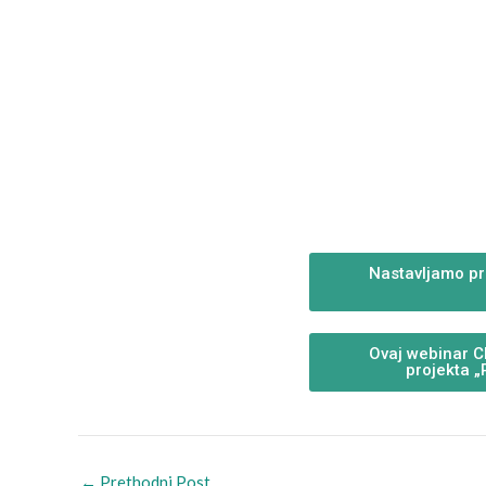
Nastavljamo pru
Ovaj webinar CE
projekta „
←
Prethodni Post