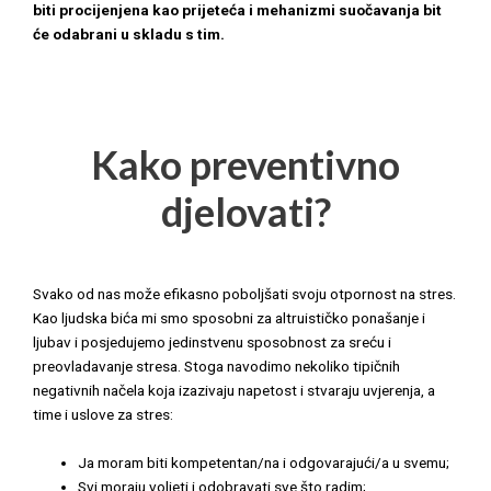
biti procijenjena kao prijeteća i mehanizmi suočavanja bit
će odabrani u skladu s tim.
Kako preventivno
djelovati?
Svako od nas može efikasno poboljšati svoju otpornost na stres.
Kao ljudska bića mi smo sposobni za altruističko ponašanje i
ljubav i posjedujemo jedinstvenu sposobnost za sreću i
preovladavanje stresa. Stoga navodimo nekoliko tipičnih
negativnih načela koja izazivaju napetost i stvaraju uvjerenja, a
time i uslove za stres:
Ja moram biti kompetentan/na i odgovarajući/a u svemu;
Svi moraju voljeti i odobravati sve što radim;