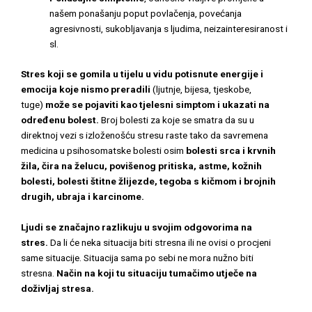
našem ponašanju poput povlačenja, povećanja
agresivnosti, sukobljavanja s ljudima, neizainteresiranost i
sl.
Stres koji se gomila u tijelu u vidu potisnute energije i
emocija koje nismo preradili
(ljutnje, bijesa, tjeskobe,
tuge)
može se pojaviti kao tjelesni simptom i ukazati na
određenu bolest.
Broj bolesti za koje se smatra da su u
direktnoj vezi s izloženošću stresu raste tako da savremena
medicina u psihosomatske bolesti osim
bolesti srca i krvnih
žila, čira na želucu, povišenog pritiska, astme, kožnih
bolesti, bolesti štitne žlijezde, tegoba s kičmom i brojnih
drugih, ubraja i karcinome.
Ljudi se značajno razlikuju u svojim odgovorima na
stres.
Da li će neka situacija biti stresna ili ne ovisi o procjeni
same situacije. Situacija sama po sebi ne mora nužno biti
stresna.
Način na koji tu situaciju tumačimo utječe na
doživljaj stresa.