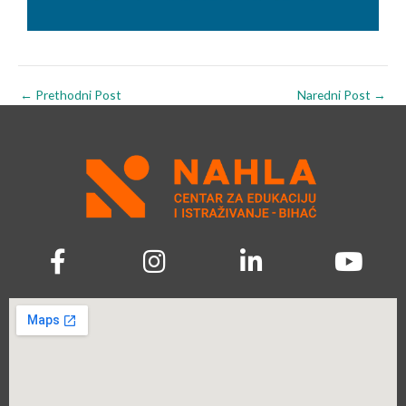
←
Prethodni Post
Naredni Post
→