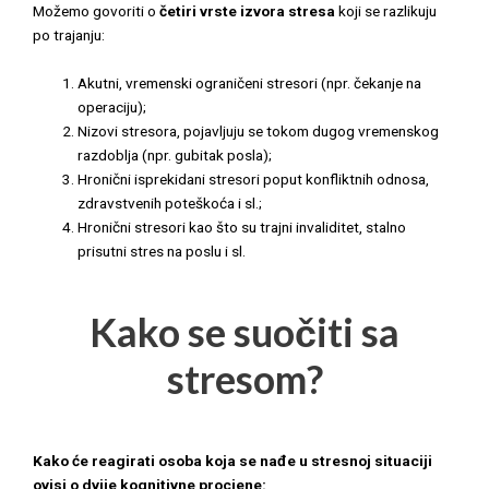
Možemo govoriti o
četiri vrste izvora stresa
koji se razlikuju
po trajanju:
Akutni, vremenski ograničeni stresori (npr. čekanje na
operaciju);
Nizovi stresora, pojavljuju se tokom dugog vremenskog
razdoblja (npr. gubitak posla);
Hronični isprekidani stresori poput konfliktnih odnosa,
zdravstvenih poteškoća i sl.;
Hronični stresori kao što su trajni invaliditet, stalno
prisutni stres na poslu i sl.
Kako se suočiti sa
stresom?
Kako će reagirati osoba koja se nađe u stresnoj situaciji
ovisi o dvije kognitivne procjene: