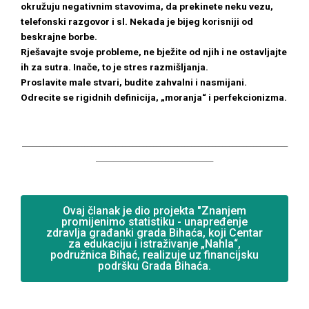
okružuju negativnim stavovima, da prekinete neku vezu,
telefonski razgovor i sl. Nekada je bijeg korisniji od
beskrajne borbe.
Rješavajte svoje probleme, ne bježite od njih i ne ostavljajte
ih za sutra. Inače, to je stres razmišljanja.
Proslavite male stvari, budite zahvalni i nasmijani.
Odrecite se rigidnih definicija, „moranja“ i perfekcionizma.
_____________________________________________________________________________
__________________________________
Ovaj članak je dio projekta "Znanjem
promijenimo statistiku - unapređenje
zdravlja građanki grada Bihaća, koji Centar
za edukaciju i istraživanje „Nahla“,
podružnica Bihać, realizuje uz financijsku
podršku Grada Bihaća.