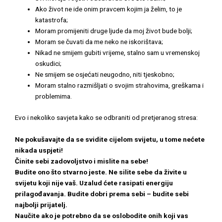
Ako život ne ide onim pravcem kojim ja želim, to je
katastrofa;
Moram promijeniti druge ljude da moj život bude bolji;
Moram se čuvati da me neko ne iskorištava;
Nikad ne smijem gubiti vrijeme, stalno sam u vremenskoj
oskudici;
Ne smijem se osjećati neugodno, niti tjeskobno;
Moram stalno razmišljati o svojim strahovima, greškama i
problemima.
Evo i nekoliko savjeta kako se odbraniti od pretjeranog stresa:
Ne pokušavajte da se svidite cijelom svijetu, u tome nećete
nikada uspjeti!
Činite sebi zadovoljstvo i mislite na sebe!
Budite ono što stvarno jeste. Ne silite sebe da živite u
svijetu koji nije vaš. Uzalud ćete rasipati energiju
prilagođavanja. Budite dobri prema sebi – budite sebi
najbolji prijatelj.
Naučite ako je potrebno da se oslobodite onih koji vas