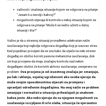
važnosti i značenja situacije kojom se odgovara na pitanje
“Jesam li u nevolji i kakvoj?”
mogućnosti utjecaja ili kontrole u nekoj situaciji kojom se
odgovara na pitanje “Može li se nešto učiniti u datoj
situaciji i šta?”
Važno je da u stresnoj situaciji pronađemo adekvatan način
suočavanja koji najbolje odgovara događaju koji je izazvao stres.
Kad pojedinac procijeni da ne zna kako da utječe na neki stresni
događaj on obično koristi pasivne mehanizme suočavanja, dok
oni koji procijene da imaju značajnu kontrolu nad nekim
događajem obično će koristiti aktivno suočavanje, usmjereno na
problem.
Ova procjena je od izuzetnog značaja jer smanjuje,
pa čak i uklanja, osjećaj ugroženosti ako osoba vjeruje da
može svojim sposobnostima utjecati na promjenu i
upravljati određenim događajima. Na ovaj način se problem
umanjuje i normalizira situacija prihvaćajući je onakvom
kakva jeste. Ako neko vjeruje da su njegove mogućnosti za
suočavanje iscrpljene ili vrlo slabe, situacija će vjerovatno