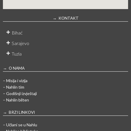
→ KONTAKT
Bihać
Sarajevo
Tuzla
→ O NAMA
– Misija i vizija
– Nahlin tim
– Godišnji izvještaji
– Nahlin bilten
→ BRZI LINKOVI
– Učlani se u Nahlu