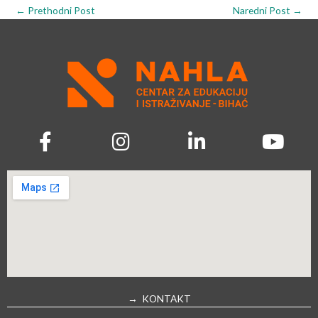
←
Prethodni Post
Naredni Post
→
→ KONTAKT