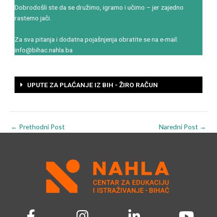
Dobrodošli ste da se družimo, igramo i učimo – jer zajedno
rastemo jači.
Za sva pitanja i dodatna pojašnjenja obratite se na e-mail:
info@bihac.nahla.ba
UPUTE ZA PLAĆANJE IZ BIH - ŽIRO RAČUN
←
Prethodni Post
Naredni Post
→