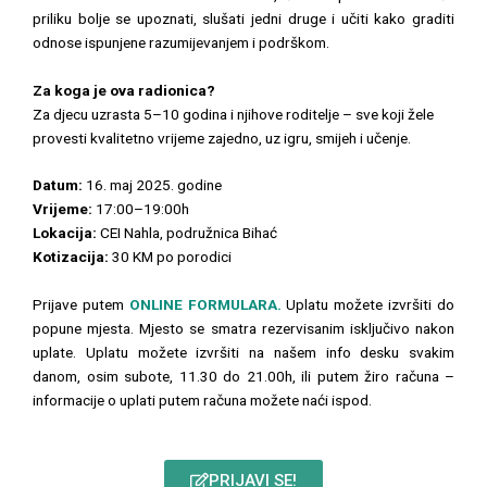
priliku bolje se upoznati, slušati jedni druge i učiti kako graditi
odnose ispunjene razumijevanjem i podrškom.
Za koga je ova radionica?
Za djecu uzrasta 5–10 godina i njihove roditelje – sve koji žele
provesti kvalitetno vrijeme zajedno, uz igru, smijeh i učenje.
Datum:
16. maj 2025. godine
Vrijeme:
17:00–19:00h
Lokacija:
CEI Nahla, podružnica Bihać
Kotizacija:
30 KM po porodici
Prijave putem
ONLINE FORMULARA.
Uplatu možete izvršiti do
popune mjesta. Mjesto se smatra rezervisanim isključivo nakon
uplate. Uplatu možete izvršiti na našem info desku svakim
danom, osim subote, 11.30 do 21.00h, ili putem žiro računa –
informacije o uplati putem računa možete naći ispod.
PRIJAVI SE!