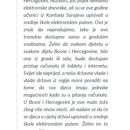
Hercegovini, nažalost, još uvijek nemamo
elektronske dnevnike, ali su se ove godine
učenici iz Kantona Sarajevo upisivali u
srednje škole elektronskim putem. Ovo je
znak da napredujemo, iako je ovo
trenutno dostupno samo u gradskim
sredinama. Želim da svakom djetetu u
svakom dijelu Bosne i Hercegovine, bilo
ono iz grada ili sela, bude dostupan
pristup računalu ili tabletu i internetu.
Svijet ide naprijed, a naša državna vlada i
vlada država iz regije mora poraditi na
tome da sva djeca imaju jednake
mogućnosti kada su u pitanju računala.
U Bosni i Hercegovini je ovo malo teže
zbog više nivoa vlasti, ali nadam se da će
se djeca u cijeloj državi upisivati u srednje
škole elektronskim putem. Želim im to