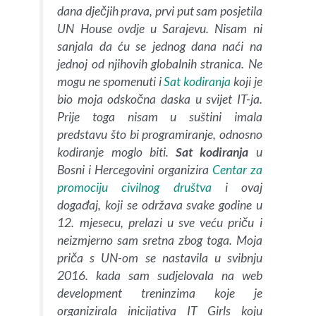
dana dječjih prava, prvi put sam posjetila
UN House ovdje u Sarajevu. Nisam ni
sanjala da ću se jednog dana naći na
jednoj od njihovih globalnih stranica. Ne
mogu ne spomenuti i
Sat kodiranja
koji je
bio moja odskočna daska u svijet IT-ja.
Prije toga nisam u suštini imala
predstavu što bi programiranje, odnosno
kodiranje moglo biti.
Sat kodiranja
u
Bosni i Hercegovini organizira
Centar za
promociju civilnog društva
i ovaj
događaj, koji se održava svake godine u
12. mjesecu, prelazi u sve veću priču i
neizmjerno sam sretna zbog toga. Moja
priča s UN-om se nastavila u svibnju
2016. kada sam sudjelovala na web
development treninzima koje je
organizirala inicijativa IT Girls koju