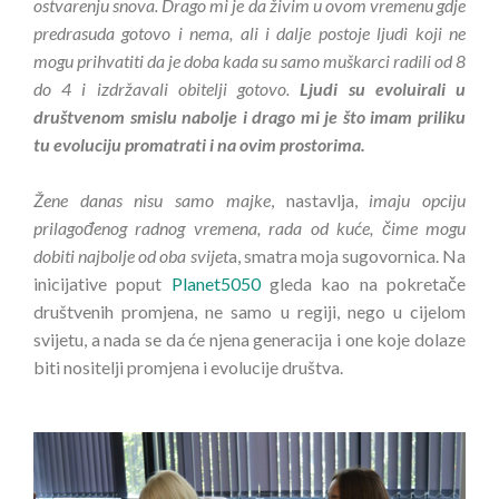
ostvarenju snova. Drago mi je da živim u ovom vremenu gdje
predrasuda gotovo i nema, ali i dalje postoje ljudi koji ne
mogu prihvatiti da je doba kada su samo muškarci radili od 8
do 4 i izdržavali obitelji gotovo.
Ljudi su evoluirali u
društvenom smislu nabolje i drago mi je što imam priliku
tu evoluciju promatrati i na ovim prostorima.
Žene danas nisu samo majke
, nastavlja,
imaju opciju
prilagođenog radnog vremena, rada od kuće, čime mogu
dobiti najbolje od oba svijet
a, smatra moja sugovornica. Na
inicijative poput
Planet5050
gleda kao na pokretače
društvenih promjena, ne samo u regiji, nego u cijelom
svijetu, a nada se da će njena generacija i one koje dolaze
biti nositelji promjena i evolucije društva.