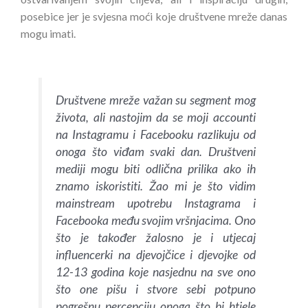
posebice jer je svjesna moći koje društvene mreže danas
mogu imati.
Društvene mreže važan su segment mog
života, ali nastojim da se moji accounti
na Instagramu i Facebooku razlikuju od
onoga što viđam svaki dan. Društveni
mediji mogu biti odlična prilika ako ih
znamo iskoristiti. Žao mi je što vidim
mainstream upotrebu Instagrama i
Facebooka među svojim vršnjacima. Ono
što je također žalosno je i utjecaj
influencerki na djevojčice i djevojke od
12-13 godina koje nasjednu na sve ono
što one pišu i stvore sebi potpuno
pogrešnu percepciju onoga što bi htjele