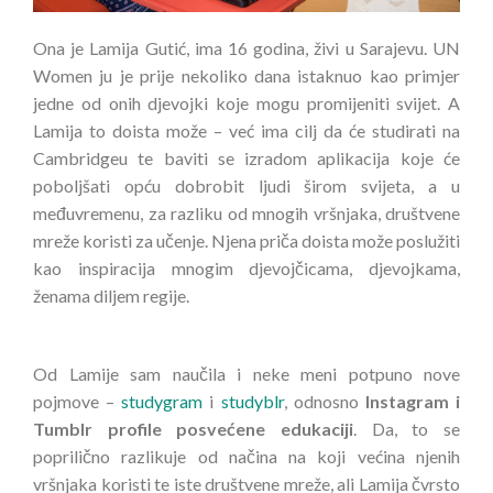
Ona je Lamija Gutić, ima 16 godina, živi u Sarajevu. UN
Women ju je prije nekoliko dana istaknuo kao primjer
jedne od onih djevojki koje mogu promijeniti svijet. A
Lamija to doista može – već ima cilj da će studirati na
Cambridgeu te baviti se izradom aplikacija koje će
poboljšati opću dobrobit ljudi širom svijeta, a u
međuvremenu, za razliku od mnogih vršnjaka, društvene
mreže koristi za učenje. Njena priča doista može poslužiti
kao inspiracija mnogim djevojčicama, djevojkama,
ženama diljem regije.
Od Lamije sam naučila i neke meni potpuno nove
pojmove –
studygram
i
studyblr
, odnosno
Instagram i
Tumblr profile posvećene edukaciji
. Da, to se
poprilično razlikuje od načina na koji većina njenih
vršnjaka koristi te iste društvene mreže, ali Lamija čvrsto