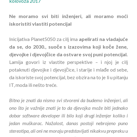
kolovoza 2017
Ne moramo svi biti inženjeri, ali moramo moći
iskoristiti vlastiti potencijal
Inicijativa Planet5050 za cilj ima
apelirati na vladajuće
da se, do 2030., suoče s izazovima koji koče žene,
djevojke i djevojčice da ostvare svoj puni potencijal.
Lamija govori iz vlastite perspektive – i njoj je cilj
potaknuti djevojke i djevojčice, i starije i mlađe od sebe,
da iskoriste svoj potencijal, bez obzira na to je li u pitanju
IT, moda ili nešto treće.
Bitno je znati da nismo svi stvoreni da budemo inženjeri, ali
ono što je važnije znati je to da djevojka može biti jednako
dobar software developer ili bilo koji drugi inženjer koliko i
jedan muškarac. Nažalost, danas postoji nebrojeno puno
stereotipa, ali oni ne moraju predstavljati nikakvu prepreku u