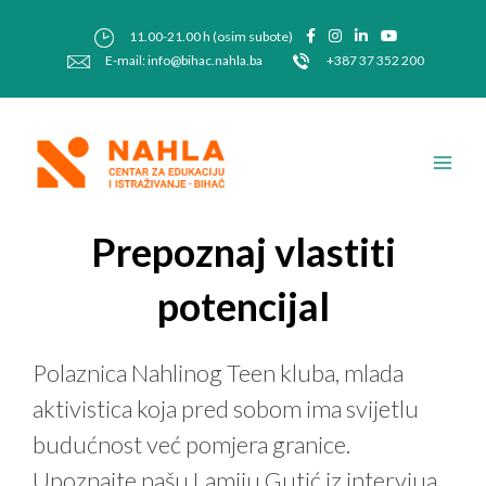
Skip
Post
to
navigation
11.00-21.00 h (osim subote)
content
E-mail: info@bihac.nahla.ba
+387 37 352 200
Main
Men
Prepoznaj vlastiti
potencijal
Polaznica Nahlinog Teen kluba, mlada
aktivistica koja pred sobom ima svijetlu
budućnost već pomjera granice.
Upoznajte našu Lamiju Gutić iz intervjua