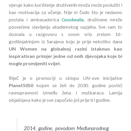
vjeruje kako korištenje društvenih mreža može poslužiti i
kao motivacija za učenje. Nije ni čudo što je nedavno
postala i ambasadorica
Goodwalla
, društvene mreže
posvećene slavljenju akademskog uspjeha. Sve sam to
doznala u razgovoru s ovom vrlo zrelom 16-
godišnjakinjom iz Sarajeva koju je prije nekoliko dana
UN Women na globalnoj razini istaknuo kao
inspirativan primjer jedne od onih djevojaka koje bi
mogle promijeniti svijet
.
Riječ je o promociji u sklopu UN-ove inicijative
Planet5050
kojom se želi do 2030. godine postići
ravnopravnost između žena i muškaraca. Lamija
objašnjava kako je sve započelo još prije tri godine.
2014. godine, povodom Međunarodnog